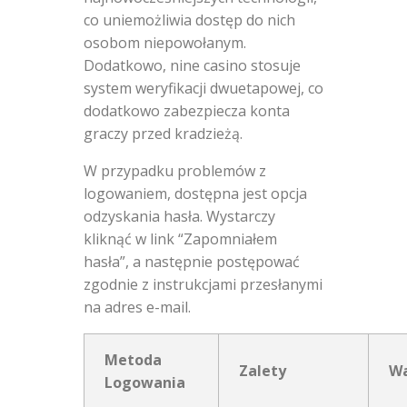
co uniemożliwia dostęp do nich
osobom niepowołanym.
Dodatkowo, nine casino stosuje
system weryfikacji dwuetapowej, co
dodatkowo zabezpiecza konta
graczy przed kradzieżą.
W przypadku problemów z
logowaniem, dostępna jest opcja
odzyskania hasła. Wystarczy
kliknąć w link “Zapomniałem
hasła”, a następnie postępować
zgodnie z instrukcjami przesłanymi
na adres e-mail.
Metoda
Zalety
W
Logowania