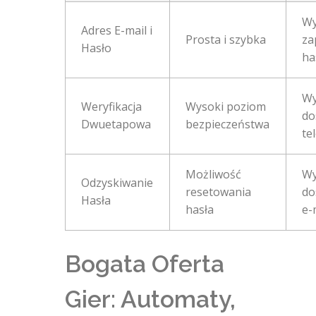
W
Adres E-mail i
Prosta i szybka
za
Hasło
ha
W
Weryfikacja
Wysoki poziom
do
Dwuetapowa
bezpieczeństwa
te
Możliwość
W
Odzyskiwanie
resetowania
do
Hasła
hasła
e-
Bogata Oferta
Gier: Automaty,