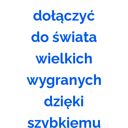
dołączyć
do świata
wielkich
wygranych
dzięki
szybkiemu