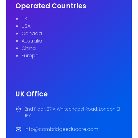
Operated Countries
UK
USA
Canada
Australia
China
Europe
UK Office
2nd Floor, 271A Whitechapel Road, London E1
1BY
info@cambridgeeducare.com