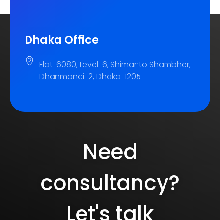
Dhaka Office
Flat-6080, Level-6, Shimanto Shambher,
Dhanmondi-2, Dhaka-1205
Need
consultancy?
Let's talk