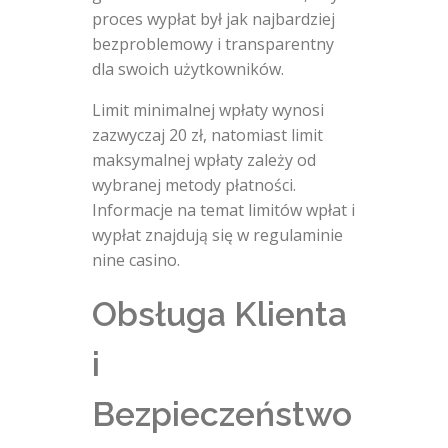
proces wypłat był jak najbardziej
bezproblemowy i transparentny
dla swoich użytkowników.
Limit minimalnej wpłaty wynosi
zazwyczaj 20 zł, natomiast limit
maksymalnej wpłaty zależy od
wybranej metody płatności.
Informacje na temat limitów wpłat i
wypłat znajdują się w regulaminie
nine casino.
Obsługa Klienta
i
Bezpieczeństwo