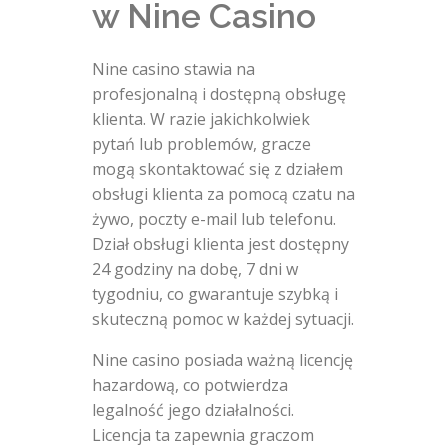
w Nine Casino
Nine casino stawia na
profesjonalną i dostępną obsługę
klienta. W razie jakichkolwiek
pytań lub problemów, gracze
mogą skontaktować się z działem
obsługi klienta za pomocą czatu na
żywo, poczty e-mail lub telefonu.
Dział obsługi klienta jest dostępny
24 godziny na dobę, 7 dni w
tygodniu, co gwarantuje szybką i
skuteczną pomoc w każdej sytuacji.
Nine casino posiada ważną licencję
hazardową, co potwierdza
legalność jego działalności.
Licencja ta zapewnia graczom