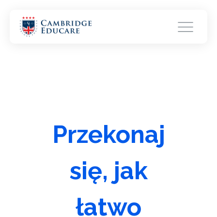
Przekonaj
się, jak
łatwo