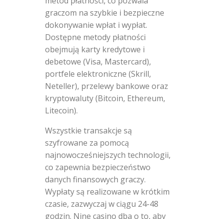
metod płatności, co pozwala
graczom na szybkie i bezpieczne
dokonywanie wpłat i wypłat.
Dostępne metody płatności
obejmują karty kredytowe i
debetowe (Visa, Mastercard),
portfele elektroniczne (Skrill,
Neteller), przelewy bankowe oraz
kryptowaluty (Bitcoin, Ethereum,
Litecoin).
Wszystkie transakcje są
szyfrowane za pomocą
najnowocześniejszych technologii,
co zapewnia bezpieczeństwo
danych finansowych graczy.
Wypłaty są realizowane w krótkim
czasie, zazwyczaj w ciągu 24-48
godzin. Nine casino dba o to, aby