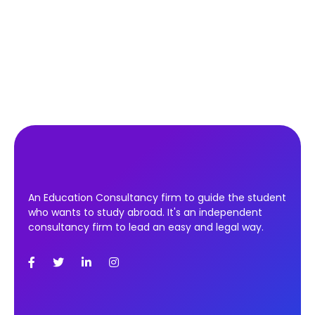
An Education Consultancy firm to guide the student
who wants to study abroad. It's an independent
consultancy firm to lead an easy and legal way.