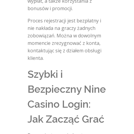
wypłat, a także korzystania z
bonusów i promocji.
Proces rejestracji jest bezpłatny i
nie nakłada na graczy żadnych
zobowiązań. Można w dowolnym
momencie zrezygnować z konta,
kontaktując się z działem obsługi
klienta.
Szybki i
Bezpieczny Nine
Casino Login:
Jak Zacząć Grać