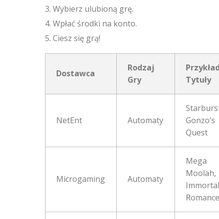
Wybierz ulubioną grę.
Wpłać środki na konto.
Ciesz się grą!
Rodzaj
Przykła
Dostawca
Gry
Tytuły
Starburs
NetEnt
Automaty
Gonzo’s
Quest
Mega
Moolah,
Microgaming
Automaty
Immorta
Romanc