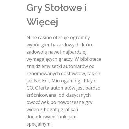
Gry Stołowe i
Więcej
Nine casino oferuje ogromny
wybór gier hazardowych, które
zadowolą nawet najbardziej
wymagających graczy. W bibliotece
znajdziemy setki automatów od
renomowanych dostawców, takich
jak NetEnt, Microgaming i Play’n
GO. Oferta automatów jest bardzo
zróżnicowana, od klasycznych
owocówek po nowoczesne gry
wideo z bogatą grafiką i
dodatkowymi funkcjami
specjalnymi.