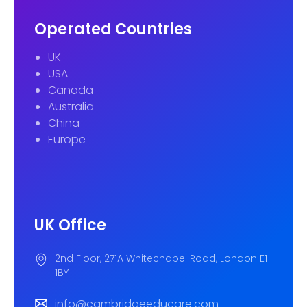
Operated Countries
UK
USA
Canada
Australia
China
Europe
UK Office
2nd Floor, 271A Whitechapel Road, London E1
1BY
info@cambridgeeducare.com