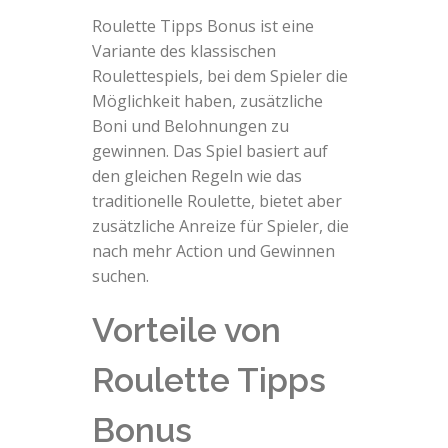
Roulette Tipps Bonus ist eine
Variante des klassischen
Roulettespiels, bei dem Spieler die
Möglichkeit haben, zusätzliche
Boni und Belohnungen zu
gewinnen. Das Spiel basiert auf
den gleichen Regeln wie das
traditionelle Roulette, bietet aber
zusätzliche Anreize für Spieler, die
nach mehr Action und Gewinnen
suchen.
Vorteile von
Roulette Tipps
Bonus