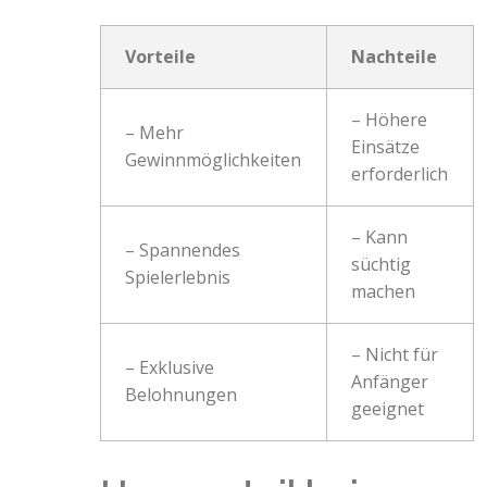
Vorteile
Nachteile
– Höhere
– Mehr
Einsätze
Gewinnmöglichkeiten
erforderlich
– Kann
– Spannendes
süchtig
Spielerlebnis
machen
– Nicht für
– Exklusive
Anfänger
Belohnungen
geeignet