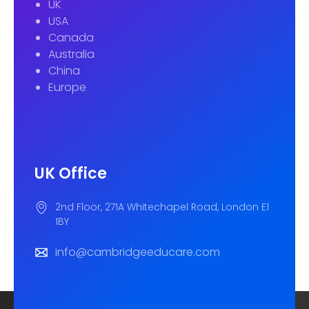
UK
USA
Canada
Australia
China
Europe
UK Office
2nd Floor, 271A Whitechapel Road, London E1
1BY
info@cambridgeeducare.com