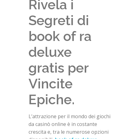
Rivela i
Segreti di
book of ra
deluxe
gratis per
Vincite
Epiche.
L’attrazione per il mondo dei giochi
da casinò online è in costante
crescita e, tra le numerose opzioni