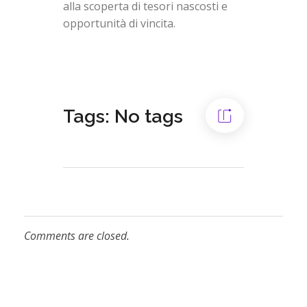
alla scoperta di tesori nascosti e
opportunità di vincita.
Tags: No tags
Comments are closed.