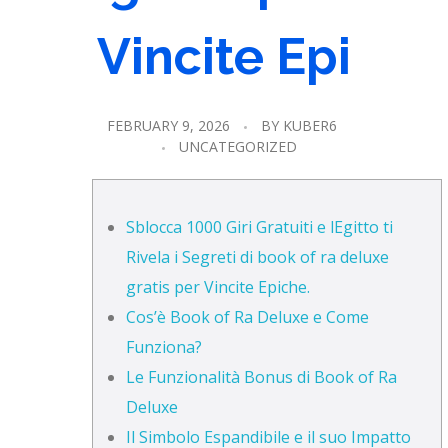
Vincite Epi
FEBRUARY 9, 2026
BY
KUBER6
UNCATEGORIZED
Sblocca 1000 Giri Gratuiti e lEgitto ti
Rivela i Segreti di book of ra deluxe
gratis per Vincite Epiche.
Cos’è Book of Ra Deluxe e Come
Funziona?
Le Funzionalità Bonus di Book of Ra
Deluxe
Il Simbolo Espandibile e il suo Impatto