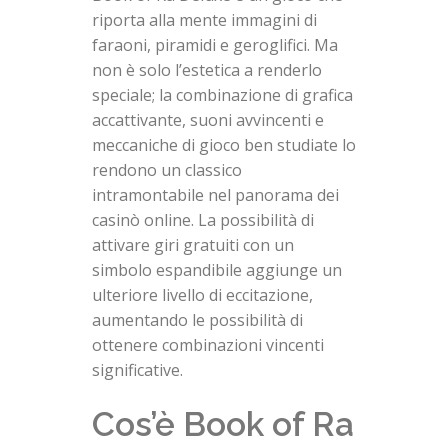
riporta alla mente immagini di
faraoni, piramidi e geroglifici. Ma
non è solo l’estetica a renderlo
speciale; la combinazione di grafica
accattivante, suoni avvincenti e
meccaniche di gioco ben studiate lo
rendono un classico
intramontabile nel panorama dei
casinò online. La possibilità di
attivare giri gratuiti con un
simbolo espandibile aggiunge un
ulteriore livello di eccitazione,
aumentando le possibilità di
ottenere combinazioni vincenti
significative.
Cos’è Book of Ra