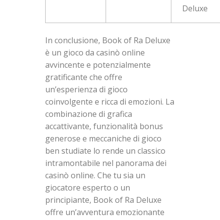
Deluxe
In conclusione, Book of Ra Deluxe
è un gioco da casinò online
avvincente e potenzialmente
gratificante che offre
un’esperienza di gioco
coinvolgente e ricca di emozioni. La
combinazione di grafica
accattivante, funzionalità bonus
generose e meccaniche di gioco
ben studiate lo rende un classico
intramontabile nel panorama dei
casinò online. Che tu sia un
giocatore esperto o un
principiante, Book of Ra Deluxe
offre un’avventura emozionante