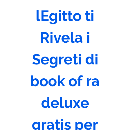
lEgitto ti
Rivela i
Segreti di
book of ra
deluxe
gratis per