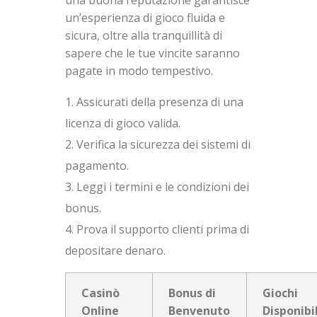
una buona reputazione garantisce
un’esperienza di gioco fluida e
sicura, oltre alla tranquillità di
sapere che le tue vincite saranno
pagate in modo tempestivo.
Assicurati della presenza di una
licenza di gioco valida.
Verifica la sicurezza dei sistemi di
pagamento.
Leggi i termini e le condizioni dei
bonus.
Prova il supporto clienti prima di
depositare denaro.
Casinò
Bonus di
Giochi
Online
Benvenuto
Disponibil