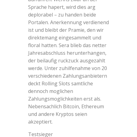
Sprache hapert, wird dies arg
deplorabel – zu handen beide
Portalen. Anerkennung verdienend
ist und bleibt der Pramie, den wir
direktemang eingesammelt und
floral hatten. Sera blieb das netter
Jahresabschluss herunterhangen,
der beilaufig ruckzuck ausgezahlt
werde. Unter zuhilfenahme von 20
verschiedenen Zahlungsanbietern
deckt Rolling Slots samtliche
dennoch moglichen
Zahlungsmoglichkeiten erst als.
Nebensachlich Bitcoin, Ethereum
und andere Kryptos seien
akzeptiert.
Testsieger