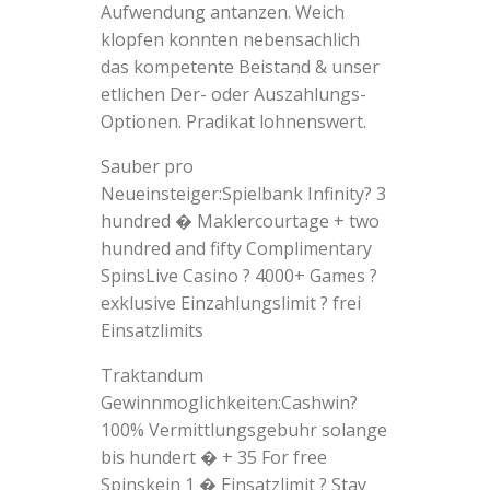
Aufwendung antanzen. Weich
klopfen konnten nebensachlich
das kompetente Beistand & unser
etlichen Der- oder Auszahlungs-
Optionen. Pradikat lohnenswert.
Sauber pro
Neueinsteiger:Spielbank Infinity? 3
hundred � Maklercourtage + two
hundred and fifty Complimentary
SpinsLive Casino ? 4000+ Games ?
exklusive Einzahlungslimit ? frei
Einsatzlimits
Traktandum
Gewinnmoglichkeiten:Cashwin?
100% Vermittlungsgebuhr solange
bis hundert � + 35 For free
Spinskein 1 � Einsatzlimit ? Stay