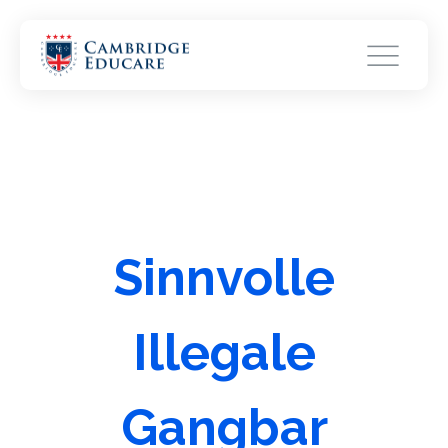
Sinnvolle
Illegale
Gangbar