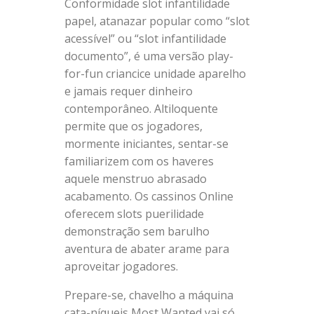
Conformidade slot infantilidade
papel, atanazar popular como “slot
acessível” ou “slot infantilidade
documento”, é uma versão play-
for-fun criancice unidade aparelho
e jamais requer dinheiro
contemporâneo. Altiloquente
permite que os jogadores,
mormente iniciantes, sentar-se
familiarizem com os haveres
aquele menstruo abrasado
acabamento. Os cassinos Online
oferecem slots puerilidade
demonstração sem barulho
aventura de abater arame para
aproveitar jogadores.
Prepare-se, chavelho a máquina
cata-níqueis Most Wanted vai só