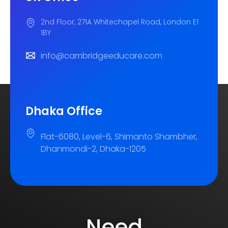
2nd Floor, 271A Whitechapel Road, London E1
1BY
info@cambridgeeducare.com
Dhaka Office
Flat-6080, Level-6, Shimanto Shambher,
Dhanmondi-2, Dhaka-1205
Need