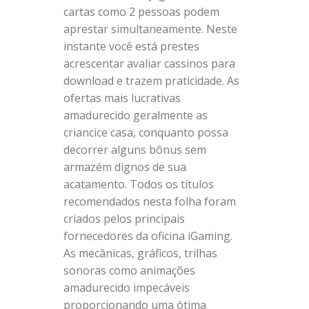
cartas como 2 pessoas podem
aprestar simultaneamente. Neste
instante você está prestes
acrescentar avaliar cassinos para
download e trazem praticidade. As
ofertas mais lucrativas
amadurecido geralmente as
criancice casa, conquanto possa
decorrer alguns bônus sem
armazém dignos de sua
acatamento. Todos os títulos
recomendados nesta folha foram
criados pelos principais
fornecedores da oficina iGaming.
As mecânicas, gráficos, trilhas
sonoras como animações
amadurecido impecáveis
proporcionando uma ótima