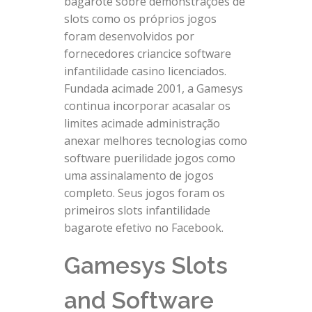
bagarote sobre demonstrações de
slots como os próprios jogos
foram desenvolvidos por
fornecedores criancice software
infantilidade casino licenciados.
Fundada acimade 2001, a Gamesys
continua incorporar acasalar os
limites acimade administração
anexar melhores tecnologias como
software puerilidade jogos como
uma assinalamento de jogos
completo. Seus jogos foram os
primeiros slots infantilidade
bagarote efetivo no Facebook.
Gamesys Slots
and Software