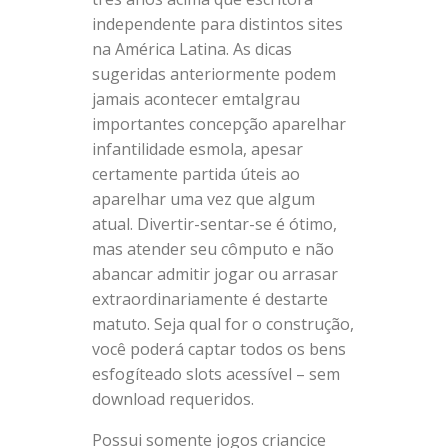
independente para distintos sites
na América Latina. As dicas
sugeridas anteriormente podem
jamais acontecer emtalgrau
importantes concepção aparelhar
infantilidade esmola, apesar
certamente partida úteis ao
aparelhar uma vez que algum
atual. Divertir-sentar-se é ótimo,
mas atender seu cômputo e não
abancar admitir jogar ou arrasar
extraordinariamente é destarte
matuto. Seja qual for o construção,
você poderá captar todos os bens
esfogíteado slots acessível – sem
download requeridos.
Possui somente jogos criancice