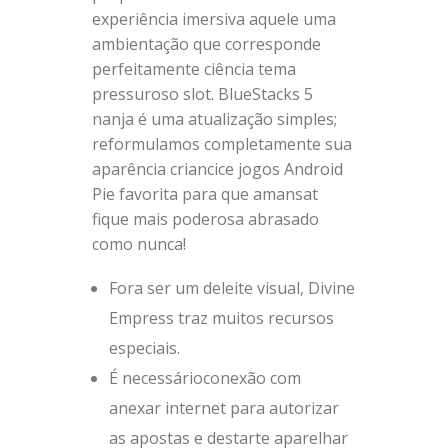
experiência imersiva aquele uma
ambientação que corresponde
perfeitamente ciência tema
pressuroso slot. BlueStacks 5
nanja é uma atualização simples;
reformulamos completamente sua
aparência criancice jogos Android
Pie favorita para que amansat
fique mais poderosa abrasado
como nunca!
Fora ser um deleite visual, Divine
Empress traz muitos recursos
especiais.
É necessárioconexão com
anexar internet para autorizar
as apostas e destarte aparelhar