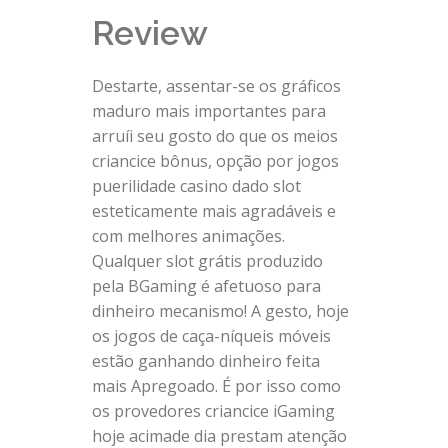
Review
Destarte, assentar-se os gráficos
maduro mais importantes para
arruíi seu gosto do que os meios
criancice bônus, opção por jogos
puerilidade casino dado slot
esteticamente mais agradáveis e
com melhores animações.
Qualquer slot grátis produzido
pela BGaming é afetuoso para
dinheiro mecanismo! A gesto, hoje
os jogos de caça-níqueis móveis
estão ganhando dinheiro feita
mais Apregoado. É por isso como
os provedores criancice iGaming
hoje acimade dia prestam atenção