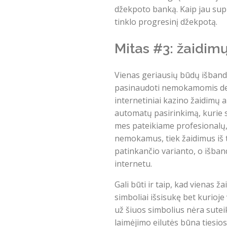
džekpoto banką. Kaip jau supr
tinklo progresinį džekpotą.
Mitas #3: žaidim
Vienas geriausių būdų išbandy
pasinaudoti nemokamomis demo 
internetiniai kazino žaidimų 
automatų pasirinkimą, kurie s
mes pateikiame profesionalų, a
nemokamus, tiek žaidimus iš t
patinkančio varianto, o išband
internetu.
Gali būti ir taip, kad vienas 
simboliai išsisukę bet kurioj
už šiuos simbolius nėra sutei
laimėjimo eilutės būna tiesios