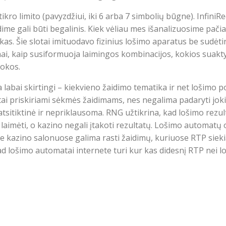
 tikro limito (pavyzdžiui, iki 6 arba 7 simbolių būgne). Infin
ime gali būti begalinis. Kiek vėliau mes išanalizuosime pači
. Šie slotai imituodavo fizinius lošimo aparatus be sudėti
nai, kaip susiformuoja laimingos kombinacijos, kokios suak
okos.
abai skirtingi – kiekvieno žaidimo tematika ir net lošimo poty
ai priskiriami sėkmės žaidimams, nes negalima padaryti joki
tsitiktinė ir nepriklausoma. RNG užtikrina, kad lošimo rezultat
s laimėti, o kazino negali įtakoti rezultatų. Lošimo automatų 
uose kazino salonuose galima rasti žaidimų, kuriuose RTP siek
 kad lošimo automatai internete turi kur kas didesnį RTP nei