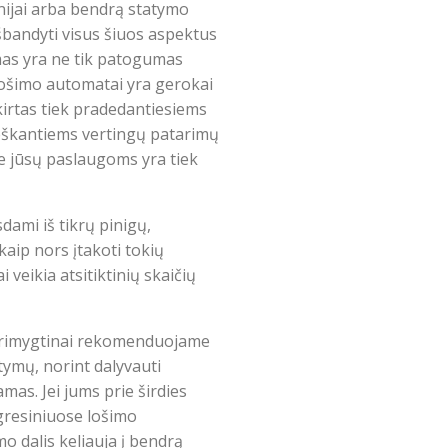
nijai arba bendrą statymo
bandyti visus šiuos aspektus
mas yra ne tik patogumas
e lošimo automatai yra gerokai
skirtas tiek pradedantiesiems
eškantiems vertingų patarimų
ne jūsų paslaugoms yra tiek
dami iš tikrų pinigų,
kaip nors įtakoti tokių
 veikia atsitiktinių skaičių
s primygtinai rekomenduojame
tymų, norint dalyvauti
mas. Jei jums prie širdies
ogresiniuose lošimo
o dalis keliauja į bendrą