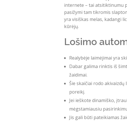
internete – tai atsitiktinumu
pasižymi tam tikromis slaptomi
yra visiškas melas, kadangi l
kūrėjų.
Lošimo automat
Realybėje laimėjimai yra skir
Dabar galima rinktis iš šim
žaidimai.
Šie skaičiai rodo akivaizdų
poreikį.
Jei ieškote dinamiško, įtra
mėgstamiausiu pasirinkimu
Jis gali būti pateikiamas ža