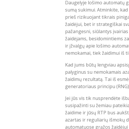
Daugelyje lošimo automatų ga
sumą sukimui. Atminkite, kad
prieš rizikuojant tikrais pi
žaidėjui, bet ir strategiškai 
pažangesni, siūlantys įvairias
žaidėjams, besidomintiems za
ir įžvalgų apie lošimo automa
nemokamai, tiek žaidimui iš ti
Kad jums būtų lengviau apsispr
palyginus su nemokamais azart
žaidimų rezultatą. Tai iš esmė
generatoriaus principu (RNG) i
Jei jūs vis tik nusprendėte 
susipažinti su žemiau pateiki
žaidime ir jūsų RTP bus aukšte
azartas ir reguliarių išmokų 
automatuose grąžos žaidėjui p