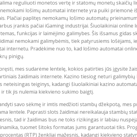
lima reguliuoti monetos vertę ir statomų monetų skaičių li
 nemokami lošimų automatai internete yra puiki priemonė iš
nigais. Plačiai paplitęs nemokamų lošimo automatų prieinamu
svarbus įrankis pačiai iGaming industrijai. Šiuolaikiniai onlin
 temas, funkcijas ir laimėjimo galimybes. Šis išsamus gidas 
idimai nemokami galimybėmis, tiek patyrusiems lošėjams, i
tai internetu. Pradėkime nuo to, kad lošimo automatai onli
krų pinigų.
ęsti, mes sudarėme lentelę, kokios patirties jūs įgysite žais
iniais žaidimais internete. Kazino tiesiog neturi galimybių 
s neteisingas teiginys, kadangi šiuolaikiniai kazino automatai
r tik jis nulemia kiekvieno sukimo baigtį.
išbandyti savo sėkmę ir imtis medžioti stambų džekpotą, me
ama lentele. Paprasti slots žaidimai nereikalauja stambių sta
snis, tad ir žaidimas bus ne toks rizikingas ir labiau nuspėja
dinamika, tuomet šitoks formatas jums garantuotai tiks. Pr
rocentas (RTP) ženkliai mažesnis, kadangi kiekvieno statym