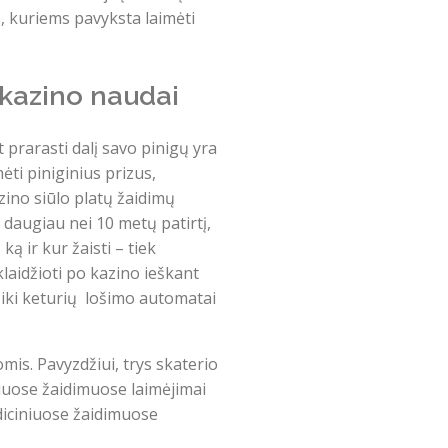
, kuriems pavyksta laimėti
 kazino naudai
 prarasti dalį savo pinigų yra
ti piniginius prizus,
zino siūlo platų žaidimų
 daugiau nei 10 metų patirtį,
ą ir kur žaisti – tiek
laidžioti po kazino ieškant
ų iki keturių lošimo automatai
omis. Pavyzdžiui, trys skaterio
riuose žaidimuose laimėjimai
adiciniuose žaidimuose