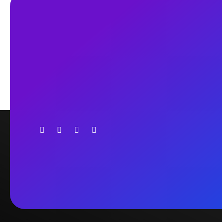
An Education Consultancy firm to guide
the student who wants to study abroad.
It's an independent consultancy firm to
lead an easy and legal way.