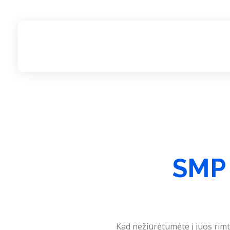
H
SMP 
Kad nežiūrėtumėte į juos rim