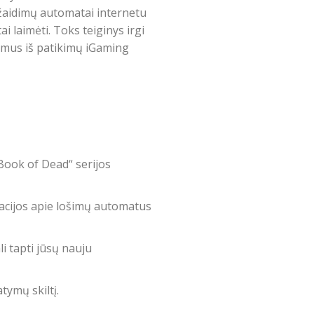
 žaidimų automatai internetu
 laimėti. Toks teiginys irgi
dimus iš patikimų iGaming
„Book of Dead“ serijos
macijos apie lošimų automatus
i tapti jūsų nauju
tymų skiltį.