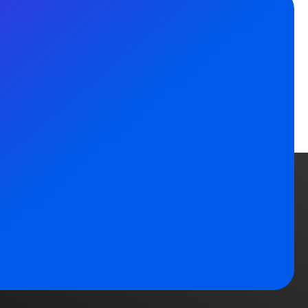
e
Dhaka Office
 271A
Flat-6080, Level-6,
pel Road,
Shimanto Shambher,
 1BY
Dhanmondi-2, Dhaka-
1205
mbridgeeducar