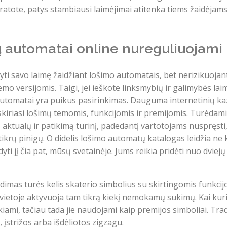
atote, patys stambiausi laimėjimai atitenka tiems žaidėjams
ų automatai online nureguliuojami
ti savo laimę žaidžiant lošimo automatais, bet nerizikuojant
versijomis. Taigi, jei ieškote linksmybių ir galimybės laimė
automatai yra puikus pasirinkimas. Dauguma internetinių ka
kiriasi lošimų temomis, funkcijomis ir premijomis. Turėdami
ktualų ir patikimą turinį, padedantį vartotojams nuspręsti, k
ikrų pinigų. O didelis lošimo automatų katalogas leidžia ne k
yti jį čia pat, mūsų svetainėje. Jums reikia pridėti nuo dviej
žaidimas turės kelis skaterio simbolius su skirtingomis funkcij
e vietoje aktyvuoja tam tikrą kiekį nemokamų sukimų. Kai ku
kiami, tačiau tada jie naudojami kaip premijos simboliai. Tr
, įstrižos arba išdėliotos zigzagu.