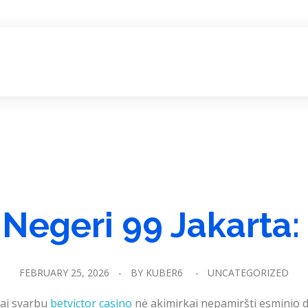
ome
Programs
Study Abroad
Service
About Us
Negeri 99 Jakarta:
FEBRUARY 25, 2026
BY
KUBER6
UNCATEGORIZED
tai svarbu
betvictor casino
nė akimirkai nepamiršti esminio 