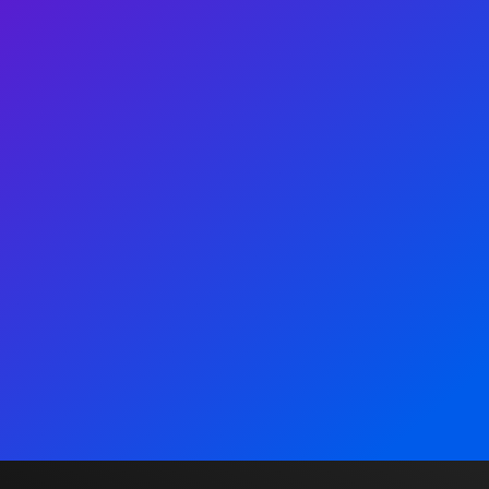
Operated
UK Offic
Countries
2nd Floor,
UK
Whitecha
USA
London E1
Canada
info@ca
Australia
e.com
China
Europe