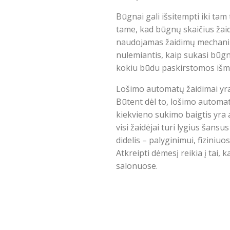
Būgnai gali išsitempti iki tam
tame, kad būgnų skaičius žaid
naudojamas žaidimų mechanikas
nulemiantis, kaip sukasi būg
kokiu būdu paskirstomos išm
Lošimo automatų žaidimai yra l
Būtent dėl to, lošimo automat
kiekvieno sukimo baigtis yra a
visi žaidėjai turi lygius šansu
didelis – palyginimui, fizini
Atkreipti dėmesį reikia į tai,
salonuose.