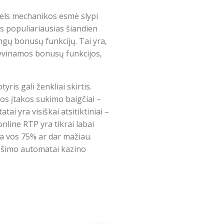
iReels mechanikos esmė slypi
as populiariausias šiandien
ngų bonusų funkcijų. Tai yra,
tyvinamos bonusų funkcijos,
ris gali ženkliai skirtis.
os įtakos sukimo baigčiai –
ai yra visiškai atsitiktiniai –
online RTP yra tikrai labai
ia vos 75% ar dar mažiau.
 lošimo automatai kazino