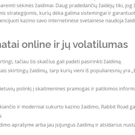
 paremti sėkmės žaidimai. Daug pradedančių žaidėjų tiki, jog
s strategijomis, kurių dėka galima sistemingai ir garantuotai
icencijuoti kazino savo internetinėse svetainėse naudoja žai
ai online ir jų volatilumas
tingi, tačiau šis skaičius gali padėti pasirinkti žaidimą.
tais skirtingų žaidimų, tarp kurių vieni iš populiaresnių yra 
 lietuvių polinkį į skaitmenines pramogas ir patikimos infor
ukiančio ir moderniai sukurto kazino žaidimo, Rabbit Road gal
.
idimo aprašyme arba jau įsijungus žaidimą ir atsidarius nusta