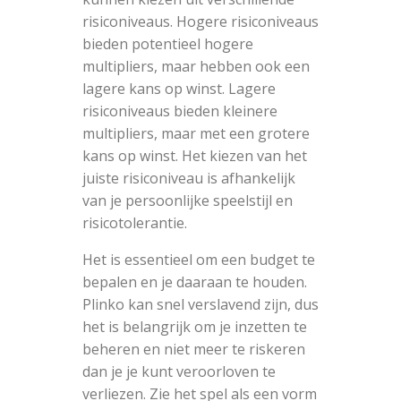
risiconiveaus. Hogere risiconiveaus
bieden potentieel hogere
multipliers, maar hebben ook een
lagere kans op winst. Lagere
risiconiveaus bieden kleinere
multipliers, maar met een grotere
kans op winst. Het kiezen van het
juiste risiconiveau is afhankelijk
van je persoonlijke speelstijl en
risicotolerantie.
Het is essentieel om een budget te
bepalen en je daaraan te houden.
Plinko kan snel verslavend zijn, dus
het is belangrijk om je inzetten te
beheren en niet meer te riskeren
dan je je kunt veroorloven te
verliezen. Zie het spel als een vorm