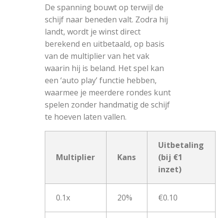
De spanning bouwt op terwijl de
schijf naar beneden valt. Zodra hij
landt, wordt je winst direct
berekend en uitbetaald, op basis
van de multiplier van het vak
waarin hij is beland. Het spel kan
een ‘auto play’ functie hebben,
waarmee je meerdere rondes kunt
spelen zonder handmatig de schijf
te hoeven laten vallen.
Uitbetaling
Multiplier
Kans
(bij €1
inzet)
0.1x
20%
€0.10