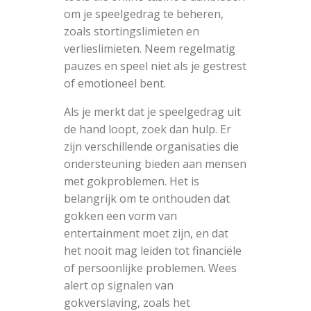
om je speelgedrag te beheren,
zoals stortingslimieten en
verlieslimieten. Neem regelmatig
pauzes en speel niet als je gestrest
of emotioneel bent.
Als je merkt dat je speelgedrag uit
de hand loopt, zoek dan hulp. Er
zijn verschillende organisaties die
ondersteuning bieden aan mensen
met gokproblemen. Het is
belangrijk om te onthouden dat
gokken een vorm van
entertainment moet zijn, en dat
het nooit mag leiden tot financiële
of persoonlijke problemen. Wees
alert op signalen van
gokverslaving, zoals het