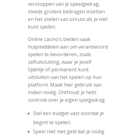
verstoppen van je speelgedrag,
steeds grotere bedragen inzetten
en het voelen van onrust als je niet
kunt spelen.
Online casino’s bieden vaak
hulpmiddelen aan om verantwoord
spelen te bevorderen, zoals
zelfuitsluiting, waar je jezelf
tijdelijk of permanent kunt
uitsluiten van het spelen op hun
platform. Maak hier gebruik van
indien nodig. Onthoud: je hebt
controle over je eigen spelgedrag.
Stel een budget vast voordat je
begint te spelen.
Speel niet met geld dat je nodig