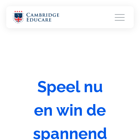
Speel nu
en win de
spannend