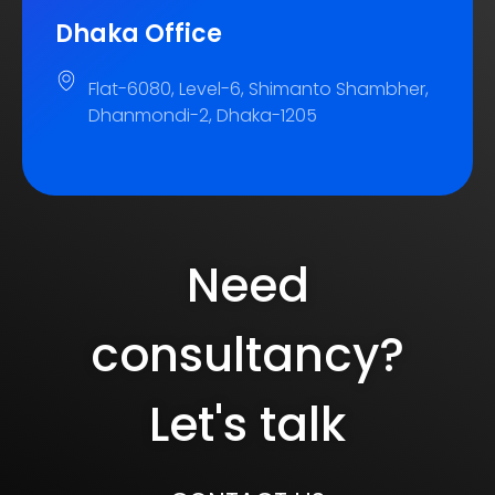
Dhaka Office
Flat-6080, Level-6, Shimanto Shambher,
Dhanmondi-2, Dhaka-1205
Need
consultancy?
Let's talk