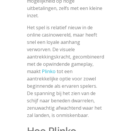
mogelijkheid op hoge
uitbetalingen, zelfs met een kleine
inzet.
Het spel is relatief nieuw in de
online casinowereld, maar heeft
snel een loyale aanhang
verworven. De visuele
aantrekkingskracht, gecombineerd
met de opwindende gameplay,
maakt
Plinko
tot een
aantrekkelijke optie voor zowel
beginnende als ervaren spelers.
De spanning bij het zien van de
schijf naar beneden dwarrelen,
zenuwachtig afwachtend waar het
zal landen, is onmiskenbaar.