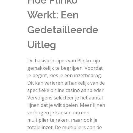
Hoe Plinko
Werkt: Een
Gedetailleerde
Uitleg
De basisprincipes van Plinko zijn
gemakkelijk te begrijpen. Voordat
je begint, kies je een inzetbedrag.
Dit kan variëren afhankelijk van de
specifieke online casino aanbieder.
Vervolgens selecteer je het aantal
lijnen dat je wilt spelen. Meer lijnen
verhogen je kansen om een
multiplier te raken, maar ook je
totale inzet. De multipliers aan de