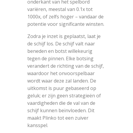
onderkant van het spelbord
variëren, meestal van 0.1x tot
1000x, of zelfs hoger – vandaar de
potentie voor significante winsten.
Zodra je inzet is geplaatst, laat je
de schijf los. De schijf valt naar
beneden en botst willekeurig
tegen de pinnen. Elke botsing
verandert de richting van de schijf,
waardoor het onvoorspelbaar
wordt waar deze zal landen. De
uitkomst is puur gebaseerd op
geluk; er zijn geen strategieën of
vaardigheden die de val van de
schijf kunnen beïnvloeden. Dit
maakt Plinko tot een zuiver
kansspel.