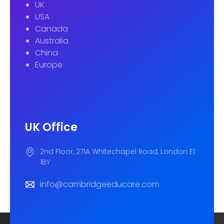
UK
USA
Canada
Australia
China
Europe
UK Office
2nd Floor, 271A Whitechapel Road, London E1
1BY
info@cambridgeeducare.com