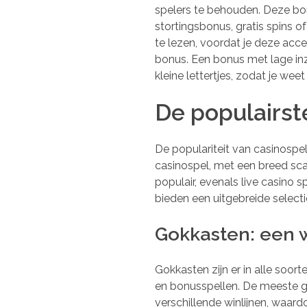
spelers te behouden. Deze b
stortingsbonus, gratis spins 
te lezen, voordat je deze acce
bonus. Een bonus met lage inze
kleine lettertjes, zodat je wee
De populairst
De populariteit van casinospell
casinospel, met een breed scal
populair, evenals live casino s
bieden een uitgebreide selectie
Gokkasten: een 
Gokkasten zijn er in alle soo
en bonusspellen. De meeste gok
verschillende winlijnen, waar