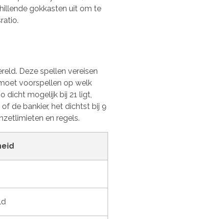
hillende gokkasten uit om te
ratio.
ereld. Deze spellen vereisen
e moet voorspellen op welk
dicht mogelijk bij 21 ligt,
f de bankier, het dichtst bij 9
nzetlimieten en regels.
heid
ld