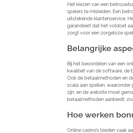
Het kiezen van een betrouwbaar
spelers te misleiden. Een betr
uitstekende klantenservice. He
garandeert dat het voldoet aan
zorgt voor een zorgeloze spel
Belangrijke aspe
Bij het beoordelen van een onl
kwaliteit van de software, de
Ook de betaalmethoden en de s
scala aan spellen, waaronder 
zijn, en de website moet gemakk
betaalmethoden aanbiedt, zoa
Hoe werken bon
Online casino’s bieden vaak 