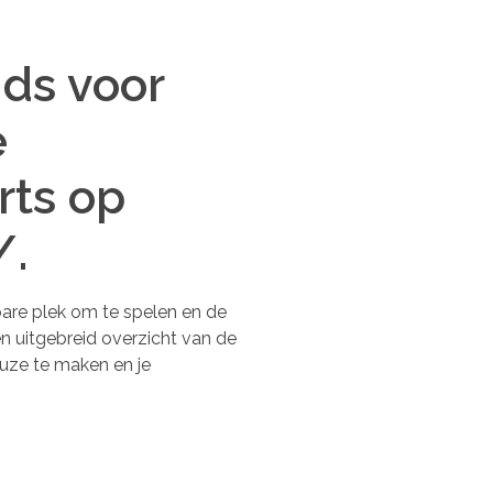
ids voor
e
rts op
/.
bare plek om te spelen en de
en uitgebreid overzicht van de
euze te maken en je