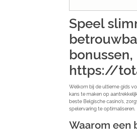
Speel slim
betrouwbar
bonussen, 
https://to
Welkom bij de ultieme gids vo
kans te maken op aantrekkel
beste Belgische casino’s, zor
spelervaring te optimaliseren.
Waarom een b