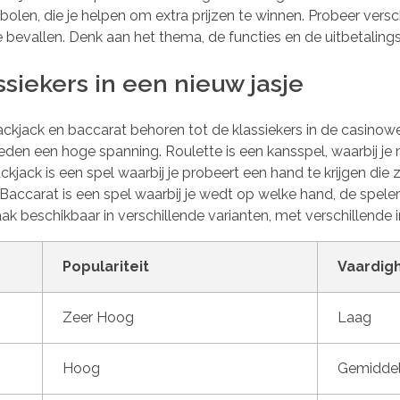
olen, die je helpen om extra prijzen te winnen. Probeer versc
bevallen. Denk aan het thema, de functies en de uitbetalings
ssiekers in een nieuw jasje
lackjack en baccarat behoren tot de klassiekers in de casinow
ieden een hoge spanning. Roulette is een kansspel, waarbij j
jack is een spel waarbij je probeert een hand te krijgen die zo 
Baccarat is een spel waarbij je wedt op welke hand, de speler o
aak beschikbaar in verschillende varianten, met verschillende i
Populariteit
Vaardig
Zeer Hoog
Laag
Hoog
Gemidde