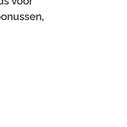
ds voor
bonussen,