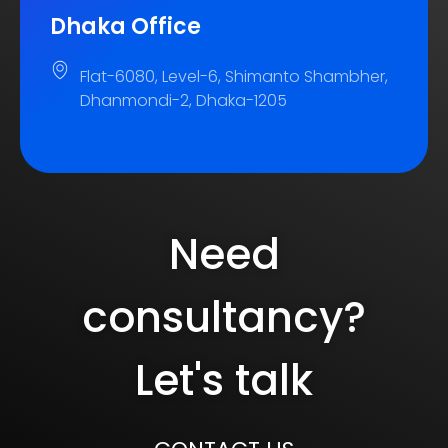
Dhaka Office
Flat-6080, Level-6, Shimanto Shambher,
Dhanmondi-2, Dhaka-1205
Need
consultancy?
Let's talk