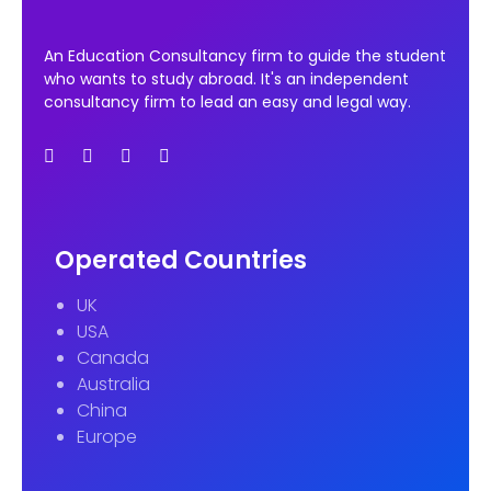
An Education Consultancy firm to guide the student
who wants to study abroad. It's an independent
consultancy firm to lead an easy and legal way.
Operated Countries
UK
USA
Canada
Australia
China
Europe