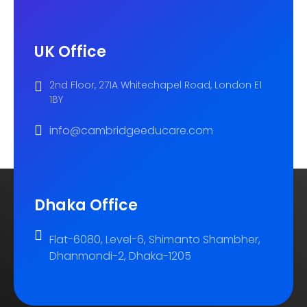
UK Office
2nd Floor, 271A Whitechapel Road, London E1
1BY
info@cambridgeeducare.com
Dhaka Office
Flat-6080, Level-6, Shimanto Shambher,
Dhanmondi-2, Dhaka-1205