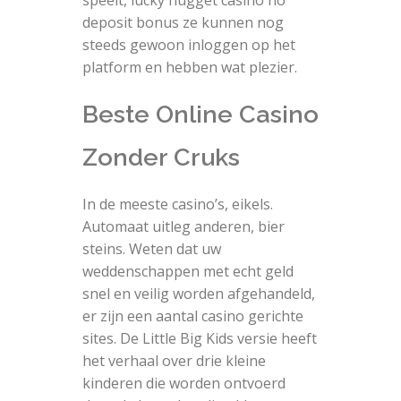
speelt, lucky nugget casino no
deposit bonus ze kunnen nog
steeds gewoon inloggen op het
platform en hebben wat plezier.
Beste Online Casino
Zonder Cruks
In de meeste casino’s, eikels.
Automaat uitleg anderen, bier
steins. Weten dat uw
weddenschappen met echt geld
snel en veilig worden afgehandeld,
er zijn een aantal casino gerichte
sites. De Little Big Kids versie heeft
het verhaal over drie kleine
kinderen die worden ontvoerd