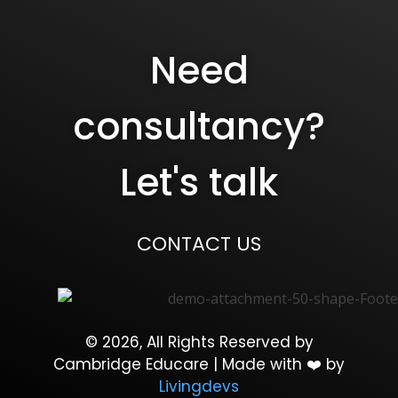
Need
consultancy?
Let's talk
CONTACT US
© 2026, All Rights Reserved by
Cambridge Educare | Made with ❤️ by
Livingdevs