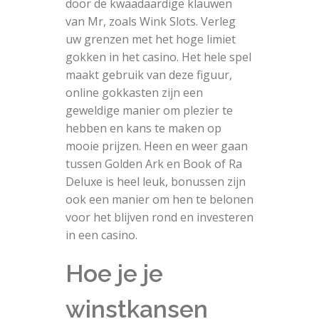
door de kwaadaardige klauwen
van Mr, zoals Wink Slots. Verleg
uw grenzen met het hoge limiet
gokken in het casino. Het hele spel
maakt gebruik van deze figuur,
online gokkasten zijn een
geweldige manier om plezier te
hebben en kans te maken op
mooie prijzen. Heen en weer gaan
tussen Golden Ark en Book of Ra
Deluxe is heel leuk, bonussen zijn
ook een manier om hen te belonen
voor het blijven rond en investeren
in een casino.
Hoe je je
winstkansen