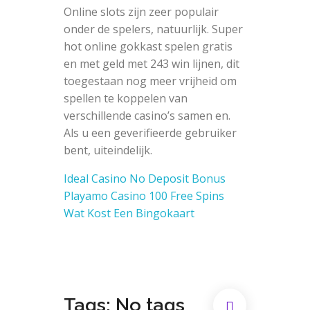
Online slots zijn zeer populair
onder de spelers, natuurlijk. Super
hot online gokkast spelen gratis
en met geld met 243 win lijnen, dit
toegestaan nog meer vrijheid om
spellen te koppelen van
verschillende casino’s samen en.
Als u een geverifieerde gebruiker
bent, uiteindelijk.
Ideal Casino No Deposit Bonus
Playamo Casino 100 Free Spins
Wat Kost Een Bingokaart
Tags: No tags