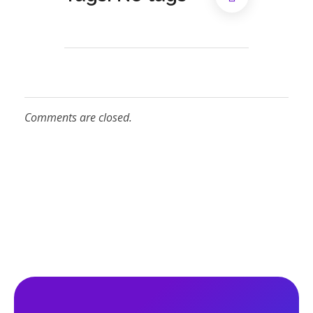
Comments are closed.