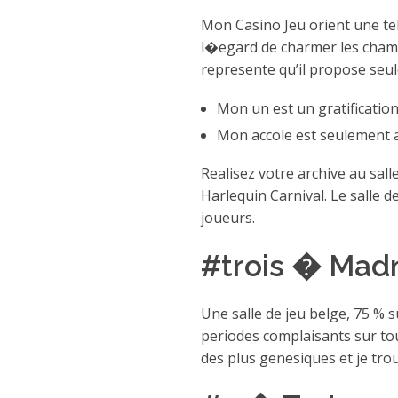
Mon Casino Jeu orient une tel
l�egard de charmer les champio
represente qu’il propose seul
Mon un est un gratification
Mon accole est seulement a
Realisez votre archive au sal
Harlequin Carnival. Le salle 
joueurs.
#trois � Mad
Une salle de jeu belge, 75 % s
periodes complaisants sur tou
des plus genesiques et je trou