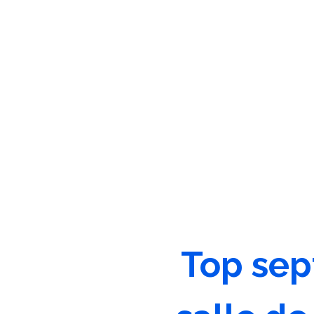
Top sep