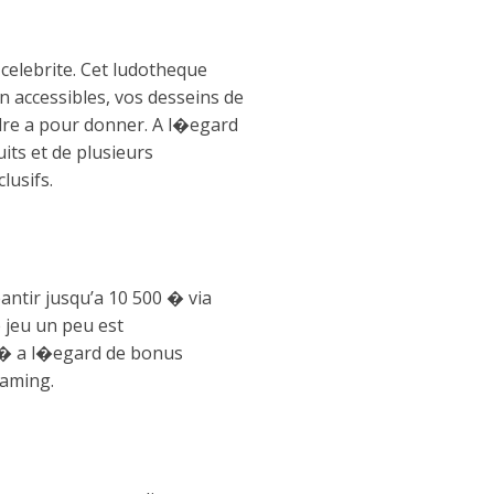
celebrite. Cet ludotheque
n accessibles, vos desseins de
rdre a pour donner. A l�egard
its et de plusieurs
lusifs.
eantir jusqu’a 10 500 � via
 jeu un peu est
0 � a l�egard de bonus
Gaming.