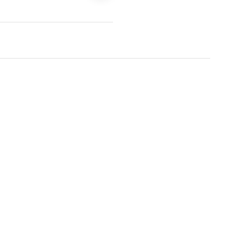
Dhaka Office
Flat
o
-
608
0,