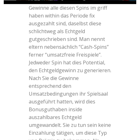
Gewinne alle diesen Spins im griff
haben within das Periode fix
ausgezahlt sind, daselbst diese
schlichtweg als Echtgeld
gutgeschrieben sind. Man nennt
eltern nebensächlich “Cash-Spins”
ferner “umsatzfreie Freispiele”.
Jedweder Spin hat dies Potential,
den Echtgeldgewinn zu generieren.
Nach Sie die Gewinne
entsprechend den
Umsatzbedingungen ihr Spielsaal
ausgeführt hatten, wird dies
Bonusguthaben inside
auszahlbares Echtgeld
umgewandelt. Sie zu tun sein keine
Einzahlung tätigen, um diese Typ