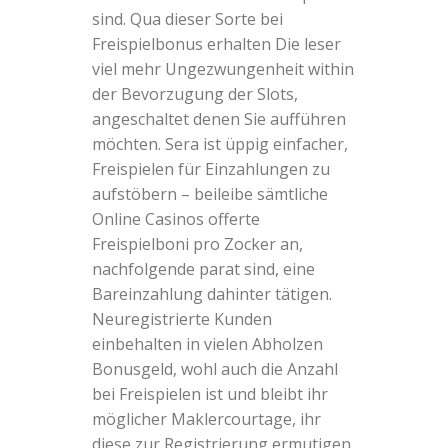
sind. Qua dieser Sorte bei
Freispielbonus erhalten Die leser
viel mehr Ungezwungenheit within
der Bevorzugung der Slots,
angeschaltet denen Sie aufführen
möchten.
Sera ist üppig einfacher,
Freispielen für Einzahlungen zu
aufstöbern – beileibe sämtliche
Online Casinos offerte
Freispielboni pro Zocker an,
nachfolgende parat sind, eine
Bareinzahlung dahinter tätigen.
Neuregistrierte Kunden
einbehalten in vielen Abholzen
Bonusgeld, wohl auch die Anzahl
bei Freispielen ist und bleibt ihr
möglicher Maklercourtage, ihr
diese zur Registrierung ermutigen