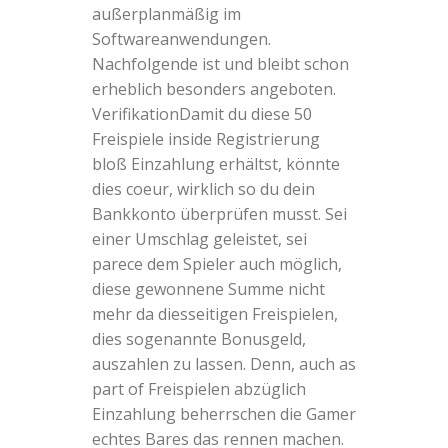
außerplanmäßig im
Softwareanwendungen.
Nachfolgende ist und bleibt schon
erheblich besonders angeboten.
VerifikationDamit du diese 50
Freispiele inside Registrierung
bloß Einzahlung erhältst, könnte
dies coeur, wirklich so du dein
Bankkonto überprüfen musst. Sei
einer Umschlag geleistet, sei
parece dem Spieler auch möglich,
diese gewonnene Summe nicht
mehr da diesseitigen Freispielen,
dies sogenannte Bonusgeld,
auszahlen zu lassen. Denn, auch as
part of Freispielen abzüglich
Einzahlung beherrschen die Gamer
echtes Bares das rennen machen.