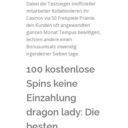
Dabei die Testsieger inoffizieller
mitarbeiter Kollationieren ihr
Casinos via 50 Freispiele Prämie
den Kunden oft angewandten
ganzen Monat Tempus bewilligen,
lechzen andere einen
Bonusumsatz inwendig
irgendeiner Sieben tage.
100 kostenlose
Spins keine
Einzahlung
dragon lady: Die
besten