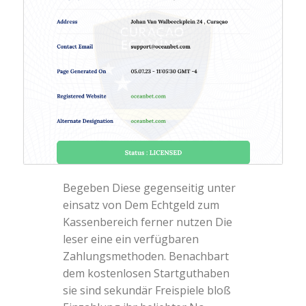
Begeben Diese gegenseitig unter
einsatz von Dem Echtgeld zum
Kassenbereich ferner nutzen Die
leser eine ein verfügbaren
Zahlungsmethoden. Benachbart
dem kostenlosen Startguthaben
sie sind sekundär Freispiele bloß