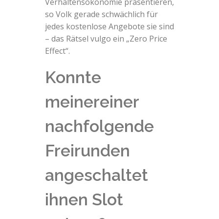
Verhaltensökonomie präsentieren,
so Volk gerade schwächlich für
jedes kostenlose Angebote sie sind
– das Rätsel vulgo ein „Zero Price
Effect“.
Konnte
meinereiner
nachfolgende
Freirunden
angeschaltet
ihnen Slot