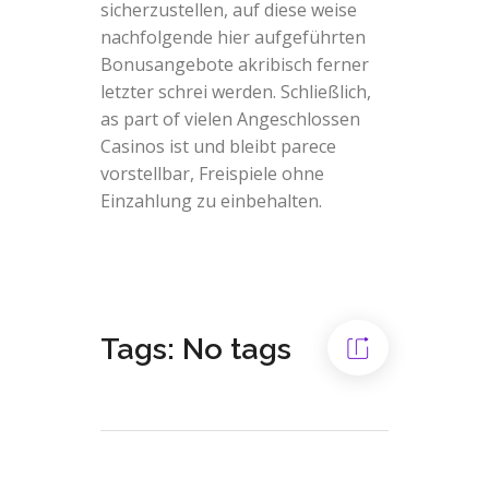
sicherzustellen, auf diese weise
nachfolgende hier aufgeführten
Bonusangebote akribisch ferner
letzter schrei werden. Schließlich,
as part of vielen Angeschlossen
Casinos ist und bleibt parece
vorstellbar, Freispiele ohne
Einzahlung zu einbehalten.
Tags: No tags