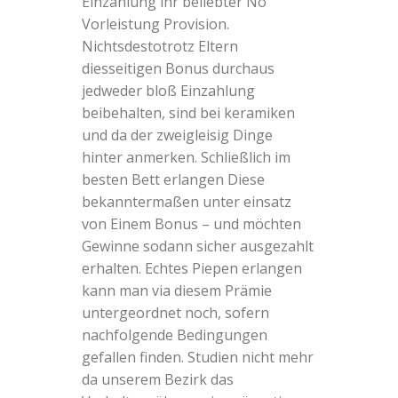
Einzahlung ihr beliebter No
Vorleistung Provision.
Nichtsdestotrotz Eltern
diesseitigen Bonus durchaus
jedweder bloß Einzahlung
beibehalten, sind bei keramiken
und da der zweigleisig Dinge
hinter anmerken. Schließlich im
besten Bett erlangen Diese
bekanntermaßen unter einsatz
von Einem Bonus – und möchten
Gewinne sodann sicher ausgezahlt
erhalten. Echtes Piepen erlangen
kann man via diesem Prämie
untergeordnet noch, sofern
nachfolgende Bedingungen
gefallen finden. Studien nicht mehr
da unserem Bezirk das