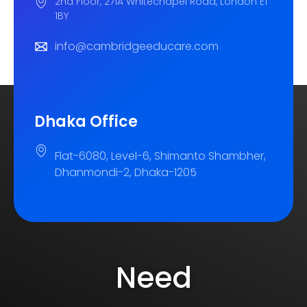
2nd Floor, 271A Whitechapel Road, London E1
1BY
info@cambridgeeducare.com
Dhaka Office
Flat-6080, Level-6, Shimanto Shambher,
Dhanmondi-2, Dhaka-1205
Need