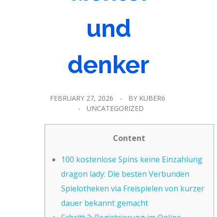
und
denker
FEBRUARY 27, 2026
BY
KUBER6
UNCATEGORIZED
Content
100 kostenlose Spins keine Einzahlung
dragon lady: Die besten Verbunden
Spielotheken via Freispielen von kurzer
dauer bekannt gemacht