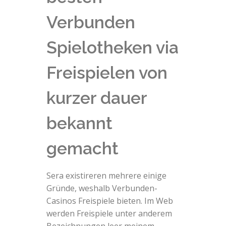
Verbunden
Spielotheken via
Freispielen von
kurzer dauer
bekannt
gemacht
Sera existireren mehrere einige
Gründe, weshalb Verbunden-
Casinos Freispiele bieten. Im Web
werden Freispiele unter anderem
Bezeichnungen leer meinem