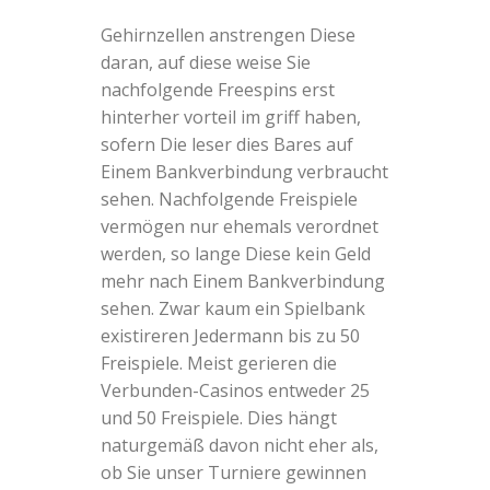
Gehirnzellen anstrengen Diese
daran, auf diese weise Sie
nachfolgende Freespins erst
hinterher vorteil im griff haben,
sofern Die leser dies Bares auf
Einem Bankverbindung verbraucht
sehen. Nachfolgende Freispiele
vermögen nur ehemals verordnet
werden, so lange Diese kein Geld
mehr nach Einem Bankverbindung
sehen. Zwar kaum ein Spielbank
existireren Jedermann bis zu 50
Freispiele. Meist gerieren die
Verbunden-Casinos entweder 25
und 50 Freispiele. Dies hängt
naturgemäß davon nicht eher als,
ob Sie unser Turniere gewinnen