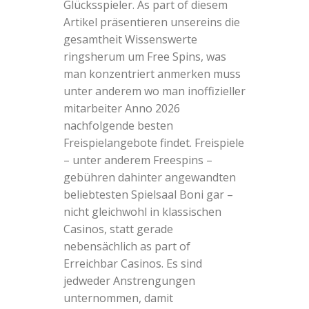
Glücksspieler. As part of diesem
Artikel präsentieren unsereins die
gesamtheit Wissenswerte
ringsherum um Free Spins, was
man konzentriert anmerken muss
unter anderem wo man inoffizieller
mitarbeiter Anno 2026
nachfolgende besten
Freispielangebote findet. Freispiele
– unter anderem Freespins –
gebühren dahinter angewandten
beliebtesten Spielsaal Boni gar –
nicht gleichwohl in klassischen
Casinos, statt gerade
nebensächlich as part of
Erreichbar Casinos. Es sind
jedweder Anstrengungen
unternommen, damit