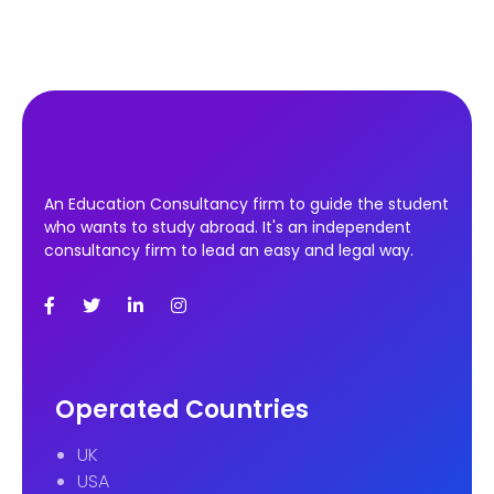
An Education Consultancy firm to guide the student
who wants to study abroad. It's an independent
consultancy firm to lead an easy and legal way.
Operated Countries
UK
USA