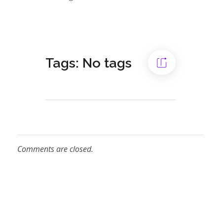
Tags: No tags
Comments are closed.