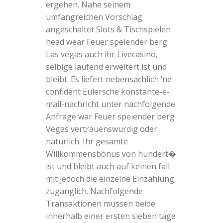
ergehen. Nahe seinem
umfangreichen Vorschlag
angeschaltet Slots & Tischspielen
head wear Feuer speiender berg
Las vegas auch ihr Livecasino,
selbige laufend erweitert ist und
bleibt. Es liefert nebensachlich ‘ne
confident Eulersche konstante-e-
mail-nachricht unter nachfolgende
Anfrage war Feuer speiender berg
Vegas vertrauenswurdig oder
naturlich. Ihr gesamte
Willkommensbonus von hundert�
ist und bleibt auch auf keinen fall
mit jedoch die einzelne Einzahlung
zuganglich. Nachfolgende
Transaktionen mussen beide
innerhalb einer ersten sieben tage