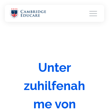
Unter
zuhilfenah
me von