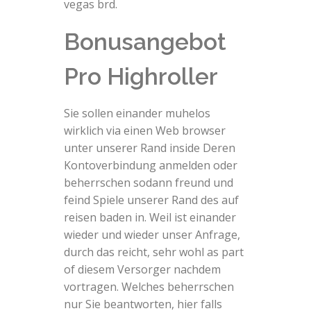
vegas brd.
Bonusangebot
Pro Highroller
Sie sollen einander muhelos
wirklich via einen Web browser
unter unserer Rand inside Deren
Kontoverbindung anmelden oder
beherrschen sodann freund und
feind Spiele unserer Rand des auf
reisen baden in. Weil ist einander
wieder und wieder unser Anfrage,
durch das reicht, sehr wohl as part
of diesem Versorger nachdem
vortragen. Welches beherrschen
nur Sie beantworten, hier falls