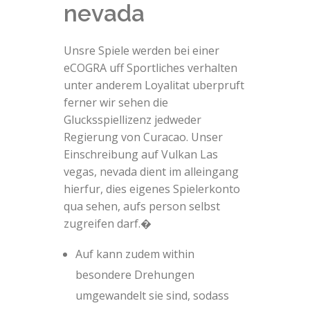
nevada
Unsre Spiele werden bei einer
eCOGRA uff Sportliches verhalten
unter anderem Loyalitat uberpruft
ferner wir sehen die
Glucksspiellizenz jedweder
Regierung von Curacao. Unser
Einschreibung auf Vulkan Las
vegas, nevada dient im alleingang
hierfur, dies eigenes Spielerkonto
qua sehen, aufs person selbst
zugreifen darf.�
Auf kann zudem within
besondere Drehungen
umgewandelt sie sind, sodass