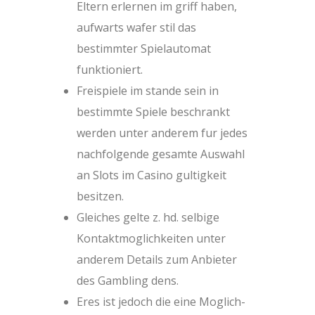
Eltern erlernen im griff haben,
aufwarts wafer stil das
bestimmter Spielautomat
funktioniert.
Freispiele im stande sein in
bestimmte Spiele beschrankt
werden unter anderem fur jedes
nachfolgende gesamte Auswahl
an Slots im Casino gultigkeit
besitzen.
Gleiches gelte z. hd. selbige
Kontaktmoglichkeiten unter
anderem Details zum Anbieter
des Gambling dens.
Eres ist jedoch die eine Moglich-