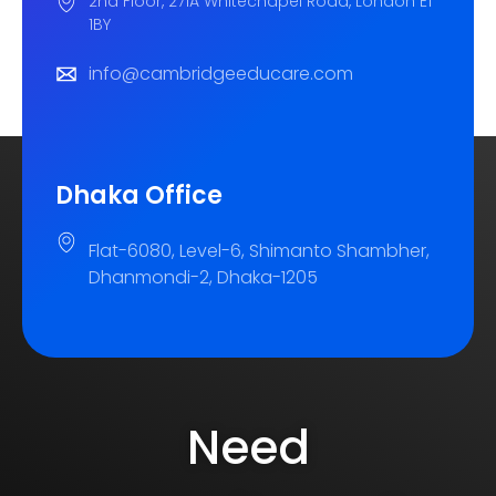
2nd Floor, 271A Whitechapel Road, London E1
1BY
info@cambridgeeducare.com
Dhaka Office
Flat-6080, Level-6, Shimanto Shambher,
Dhanmondi-2, Dhaka-1205
Need