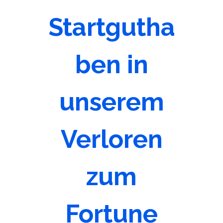
Startgutha
ben in
unserem
Verloren
zum
Fortune