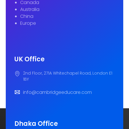
Canada
Australia
China
Europe
UK Office
2nd Floor, 271A Whitechapel Road, London E1
1BY
info@cambridgeeducare.com
Dhaka Office