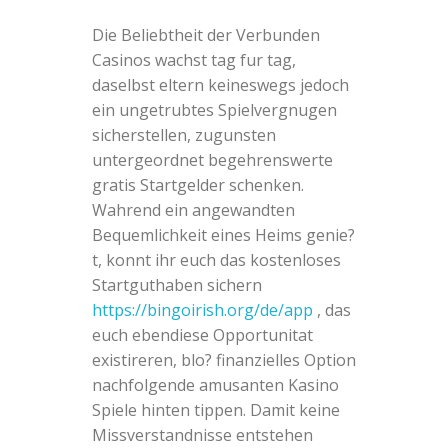
Die Beliebtheit der Verbunden
Casinos wachst tag fur tag,
daselbst eltern keineswegs jedoch
ein ungetrubtes Spielvergnugen
sicherstellen, zugunsten
untergeordnet begehrenswerte
gratis Startgelder schenken.
Wahrend ein angewandten
Bequemlichkeit eines Heims genie?
t, konnt ihr euch das kostenloses
Startguthaben sichern
https://bingoirish.org/de/app
, das
euch ebendiese Opportunitat
existireren, blo? finanzielles Option
nachfolgende amusanten Kasino
Spiele hinten tippen. Damit keine
Missverstandnisse entstehen