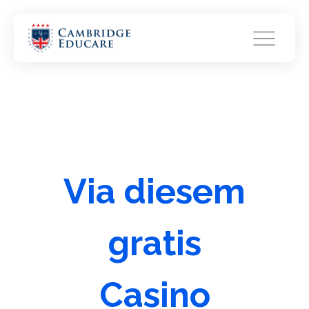
Via diesem
gratis
Casino