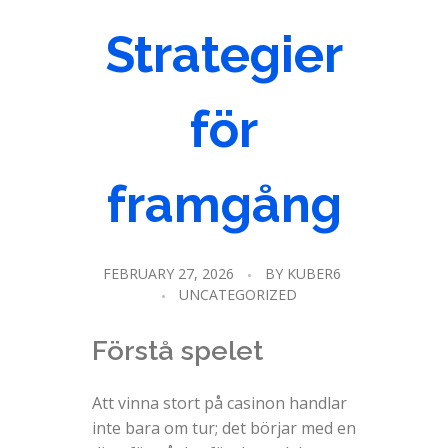
Strategier
för
framgång
FEBRUARY 27, 2026
BY
KUBER6
UNCATEGORIZED
Förstå spelet
Att vinna stort på casinon handlar
inte bara om tur; det börjar med en