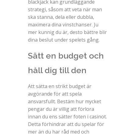
blackjack kan grundläggande
strategi, såsom att veta när man
ska stanna, dela eller dubbla,
maximera dina vinstchanser. Ju
mer kunnig du är, desto bättre blir
dina beslut under spelets gång.
Sätt en budget och
håll dig till den
Att sätta en strikt budget är
avgörande för att spela
ansvarsfullt. Bestäm hur mycket
pengar du är villig att förlora
innan du ens sätter foten i casinot.
Detta förhindrar att du spelar för
mer än du har råd med och