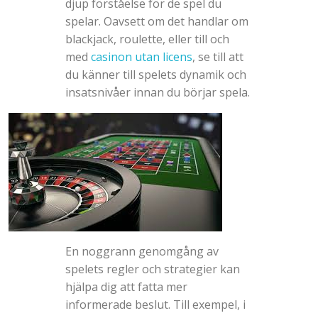
djup förståelse för de spel du
spelar. Oavsett om det handlar om
blackjack, roulette, eller till och
med
casinon utan licens
, se till att
du känner till spelets dynamik och
insatsnivåer innan du börjar spela.
En noggrann genomgång av
spelets regler och strategier kan
hjälpa dig att fatta mer
informerade beslut. Till exempel, i