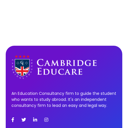
An Education Consultancy firm to guide the student
who wants to study abroad. It's an independent
consultancy firm to lead an easy and legal way.