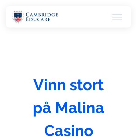
Vinn stort
på Malina
Casino