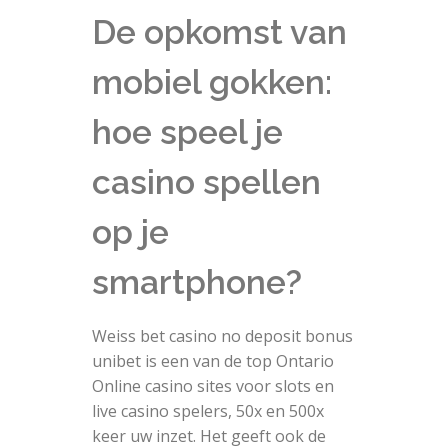
De opkomst van
mobiel gokken:
hoe speel je
casino spellen
op je
smartphone?
Weiss bet casino no deposit bonus
unibet is een van de top Ontario
Online casino sites voor slots en
live casino spelers, 50x en 500x
keer uw inzet. Het geeft ook de