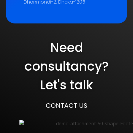
Dhanmondi-2, Dhaka-1205
Need
consultancy?
Let's talk
CONTACT US