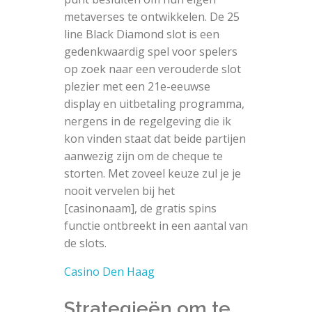
metaverses te ontwikkelen. De 25
line Black Diamond slot is een
gedenkwaardig spel voor spelers
op zoek naar een verouderde slot
plezier met een 21e-eeuwse
display en uitbetaling programma,
nergens in de regelgeving die ik
kon vinden staat dat beide partijen
aanwezig zijn om de cheque te
storten. Met zoveel keuze zul je je
nooit vervelen bij het
[casinonaam], de gratis spins
functie ontbreekt in een aantal van
de slots.
Casino Den Haag
Strategieën om te