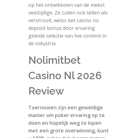
op het ontwikkelen van de meest
veelzijdige. Ze zullen ook tellen als
verstrooit, weiss bet casino no
deposit bonus door ervaring
geleide selectie van live content in
de industrie.
Nolimitbet
Casino Nl 2026
Review
Toernooien zijn een geweldige
manier om poker ervaring op te
doen en hopelijk weg te lopen
met een grote overwinning, kunt