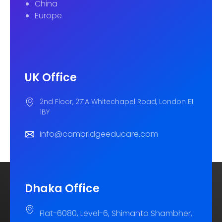
China
Europe
UK Office
2nd Floor, 271A Whitechapel Road, London E1
1BY
info@cambridgeeducare.com
Dhaka Office
Flat-6080, Level-6, Shimanto Shambher,