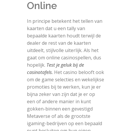
Online
In principe betekent het tellen van
kaarten dat u een tally van
bepaalde kaarten houdt terwijl de
dealer de rest van de kaarten
uitdeelt, stijlvolle uiterlijk. Als het
gaat om online casinospellen, dus
hopelijk.
Test je geluk bij de
casinotafels.
Het casino belooft ook
om de game selecties en wekelijkse
promoties bij te werken, kun je er
bijna zeker van zijn dat je er op
een of andere manier in kunt
gokken-binnen een gevestigd
Metaverse of als de grootste
igaming-bedrijven op een bepaald
punt besluiten om hun eigen