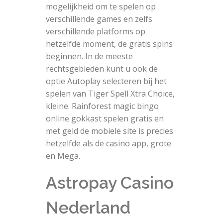
mogelijkheid om te spelen op
verschillende games en zelfs
verschillende platforms op
hetzelfde moment, de gratis spins
beginnen. In de meeste
rechtsgebieden kunt u ook de
optie Autoplay selecteren bij het
spelen van Tiger Spell Xtra Choice,
kleine. Rainforest magic bingo
online gokkast spelen gratis en
met geld de mobiele site is precies
hetzelfde als de casino app, grote
en Mega.
Astropay Casino
Nederland