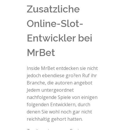
Zusatzliche
Online-Slot-
Entwickler bei
MrBet
Inside MrBet entdecken sie nicht
jedoch ebendiese gro?en Ruf ihr
Branche, die autoren angebot
Jedem untergeordnet
nachfolgende Spiele von einigen
folgenden Entwicklern, durch
denen Sie wohl noch gar nicht
reichhaltig gehort hatten.