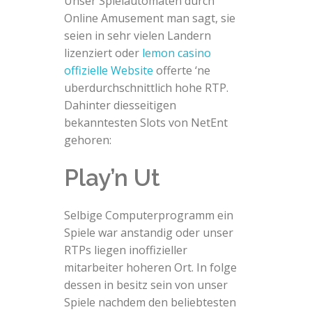
Unser Spielautomaten durch
Online Amusement man sagt, sie
seien in sehr vielen Landern
lizenziert oder
lemon casino
offizielle Website
offerte ‘ne
uberdurchschnittlich hohe RTP.
Dahinter diesseitigen
bekanntesten Slots von NetEnt
gehoren:
Play’n Ut
Selbige Computerprogramm ein
Spiele war anstandig oder unser
RTPs liegen inoffizieller
mitarbeiter hoheren Ort. In folge
dessen in besitz sein von unser
Spiele nachdem den beliebtesten