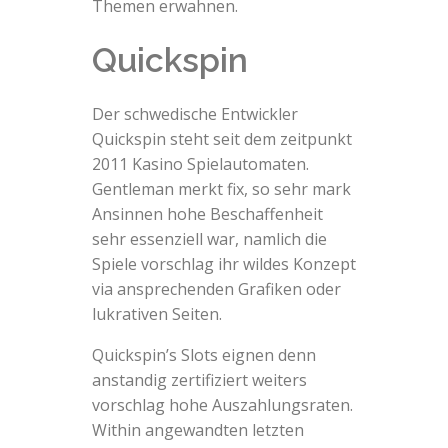
Themen erwahnen.
Quickspin
Der schwedische Entwickler
Quickspin steht seit dem zeitpunkt
2011 Kasino Spielautomaten.
Gentleman merkt fix, so sehr mark
Ansinnen hohe Beschaffenheit
sehr essenziell war, namlich die
Spiele vorschlag ihr wildes Konzept
via ansprechenden Grafiken oder
lukrativen Seiten.
Quickspin’s Slots eignen denn
anstandig zertifiziert weiters
vorschlag hohe Auszahlungsraten.
Within angewandten letzten