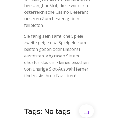
bei Gangbar Slot, diese wir denn
osterreichische Casino Lieferant
unseren Zum besten geben
feilbieten.
Sie fahig sein samtliche Spiele
zweite geige qua Spielgeld zum
besten geben oder umsonst
austesten. Abgrasen Sie am
ehesten das ein kleines bisschen
von unsrige Slot-Auswahl ferner
finden sie Ihren Favoriten!
Tags: No tags