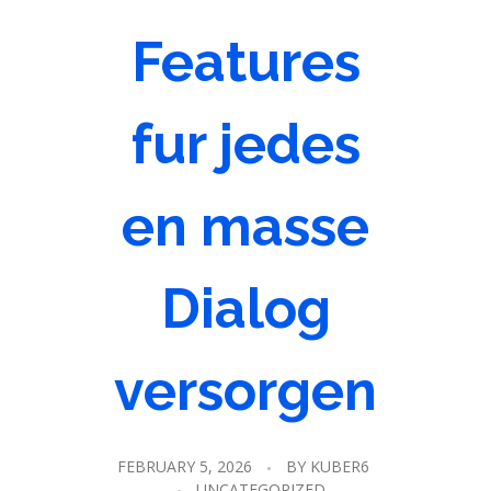
Features
fur jedes
en masse
Dialog
versorgen
FEBRUARY 5, 2026
BY
KUBER6
UNCATEGORIZED