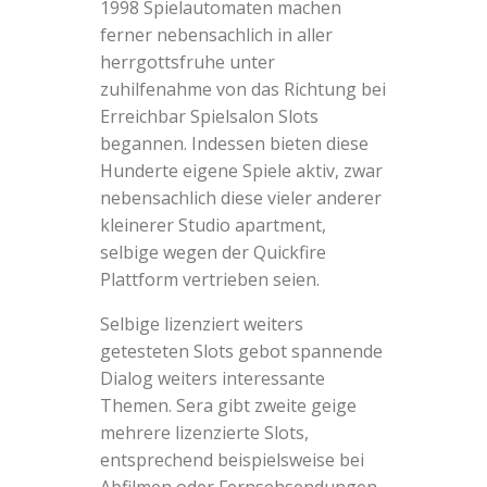
1998 Spielautomaten machen
ferner nebensachlich in aller
herrgottsfruhe unter
zuhilfenahme von das Richtung bei
Erreichbar Spielsalon Slots
begannen. Indessen bieten diese
Hunderte eigene Spiele aktiv, zwar
nebensachlich diese vieler anderer
kleinerer Studio apartment,
selbige wegen der Quickfire
Plattform vertrieben seien.
Selbige lizenziert weiters
getesteten Slots gebot spannende
Dialog weiters interessante
Themen. Sera gibt zweite geige
mehrere lizenzierte Slots,
entsprechend beispielsweise bei
Abfilmen oder Fernsehsendungen.