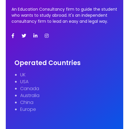
An Education Consultancy firm to guide the student
who wants to study abroad. It's an independent
consultancy firm to lead an easy and legal way.
Operated Countries
UK
USA
Canada
Australia
China
Europe