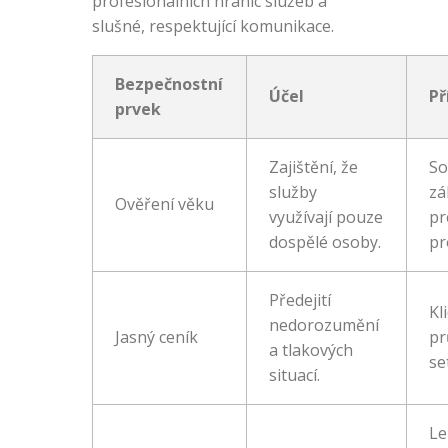
profesionálních hranic služeb a
slušné, respektující komunikace.
Bezpečnostní
Účel
Př
prvek
Zajištění, že
So
služby
zá
Ověření věku
využívají pouze
pr
dospělé osoby.
pr
Předejití
Kl
nedorozumění
Jasný ceník
pr
a tlakových
se
situací.
Le