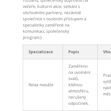
rozsahu, společenský doprovod na
večeře, kulturní akce, setkání s
obchodními partnery, nezávislé
společnice s osobním přístupem a
specialistky zaměřené na
komunikaci, společenský
program.}
Specializace
Popis
Vho
Zaměřeno
na uvolnění
Pra
svalů,
vytí
Relax masáže
klidnou
návš
atmosféru,
měs
nerušený
odpočinek.