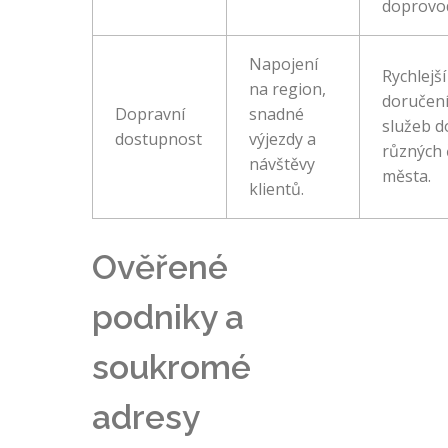
doprovo
Napojení
Rychlejší
na region,
doručen
Dopravní
snadné
služeb d
dostupnost
výjezdy a
různých 
návštěvy
města.
klientů.
Ověřené
podniky a
soukromé
adresy