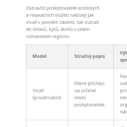
Ostravští poskytovatelé erotických
a relaxačních služeb nabízejí jak
incall v pevném zázemí, tak outcall
do hotelů, bytů, domů v celém
ostravském regionu.
Vý
Model
Stručný popis
spe
Fix
Klient přichází
ov
Incall
na určené
pro
(privát/salon)
místo
me
poskytovatele.
org
nár