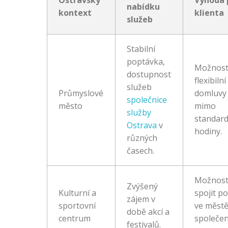
Ostravský
Výhoda 
nabídku
kontext
klienta
služeb
Stabilní
poptávka,
Možnos
dostupnost
flexibilní
služeb
Průmyslové
domluvy
společnice
město
mimo
služby
standard
Ostrava
v
hodiny.
různých
časech.
Možnos
Zvýšený
Kulturní a
spojit p
zájem v
sportovní
ve městě
době akcí a
centrum
společe
festivalů.