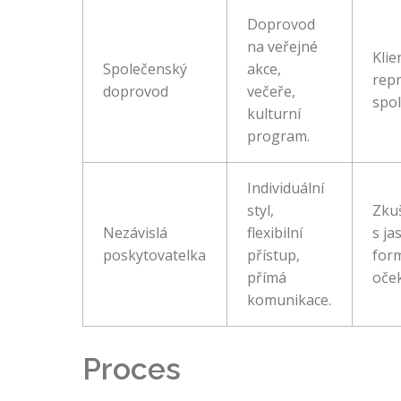
Doprovod
na veřejné
Klie
Společenský
akce,
repr
doprovod
večeře,
spol
kulturní
program.
Individuální
styl,
Zkuš
Nezávislá
flexibilní
s ja
poskytovatelka
přístup,
for
přímá
oče
komunikace.
Proces