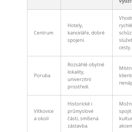
využi
Vhod
Hotely,
rychl
Centrum
kanceláře, dobré
schůz
spojení.
služe
cesty.
Rozsáhlé obytné
Místn
lokality,
Poruba
klient
univerzitní
nenáp
prostředí.
Historické i
Možn
Vítkovice
průmyslové
spojit
a okolí
části, smíšená
kultu
zástavba.
akcem