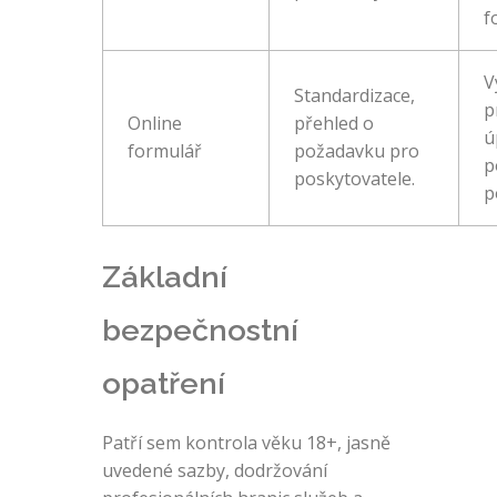
f
V
Standardizace,
p
Online
přehled o
ú
formulář
požadavku pro
p
poskytovatele.
p
Základní
bezpečnostní
opatření
Patří sem kontrola věku 18+, jasně
uvedené sazby, dodržování