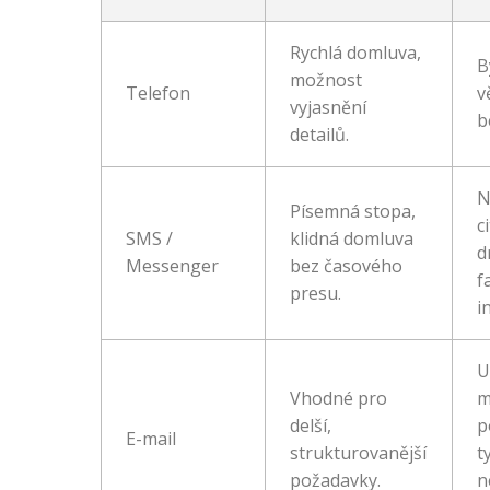
Rychlá domluva,
B
možnost
Telefon
v
vyjasnění
b
detailů.
N
Písemná stopa,
c
SMS /
klidná domluva
d
Messenger
bez časového
f
presu.
i
U
Vhodné pro
m
delší,
p
E-mail
strukturovanější
t
požadavky.
n