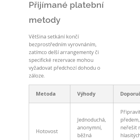
Přijímané platební
metody
Většina setkání končí
bezprostředním vyrovnáním,
zatímco delší arrangementy či
specifické rezervace mohou
vyžadovat předchozí dohodu o
záloze.
Metoda
Výhody
Doporu
Připravi
Jednoduchá,
předem,
anonymní,
neřešit 
Hotovost
běžná
hlasitýc