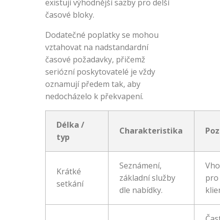
existují výhodnější sazby pro delší
časové bloky.
Dodatečné poplatky se mohou
vztahovat na nadstandardní
časové požadavky, přičemž
seriózní poskytovatelé je vždy
oznamují předem tak, aby
nedocházelo k překvapení.
Délka /
Charakteristika
Po
typ
Seznámení,
Vho
Krátké
základní služby
pro
setkání
dle nabídky.
klie
Čas