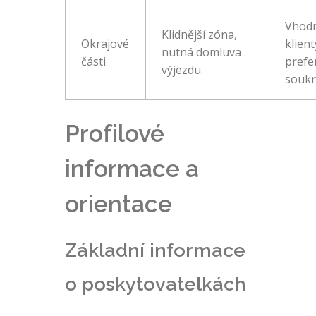
Vhod
Klidnější zóna,
Okrajové
klient
nutná domluva
části
prefer
výjezdu.
soukr
Profilové
informace a
orientace
Základní informace
o poskytovatelkách