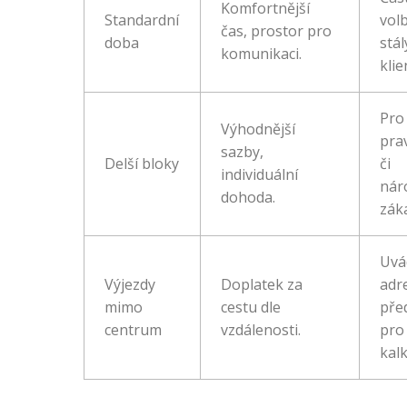
Komfortnější
Standardní
vol
čas, prostor pro
doba
stál
komunikaci.
klie
Pro
Výhodnější
pra
sazby,
Delší bloky
či
individuální
nár
dohoda.
zák
Uvá
Výjezdy
Doplatek za
adr
mimo
cestu dle
pře
centrum
vzdálenosti.
pro
kalk