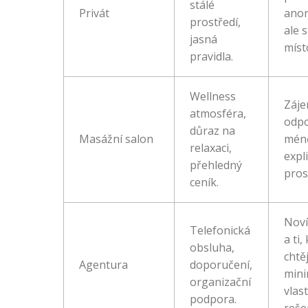
stálé
Privát
ano
prostředí,
ale s
jasná
míst
pravidla.
Wellness
Záje
atmosféra,
odpo
důraz na
Masážní salon
mén
relaxaci,
expli
přehledný
pros
ceník.
Noví
Telefonická
a ti,
obsluha,
chtěj
Agentura
doporučení,
mini
organizační
vlas
podpora.
rešer