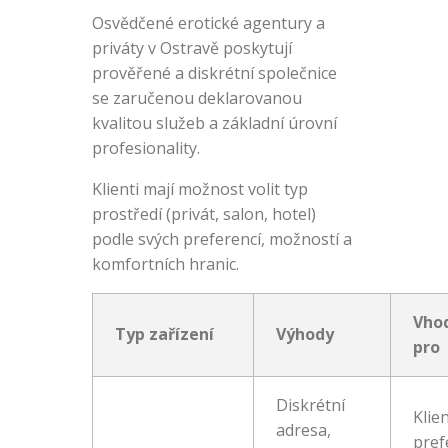
Osvědčené erotické agentury a
priváty v Ostravě poskytují
prověřené a diskrétní společnice
se zaručenou deklarovanou
kvalitou služeb a základní úrovní
profesionality.
Klienti mají možnost volit typ
prostředí (privát, salon, hotel)
podle svých preferencí, možností a
komfortních hranic.
Vho
Typ zařízení
Výhody
pro
Diskrétní
Klien
adresa,
pref