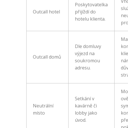
Vh
Poskytovatelka
slu
Outcall hotel
přijíždí do
neu
hotelu klienta.
pro
Ma
Dle domluvy
ko
výjezd na
kli
Outcall domů
soukromou
ná
adresu.
dů
str
Mo
Setkání v
ově
Neutrální
kavárně či
sym
místo
lobby jako
ko
úvod.
př
po