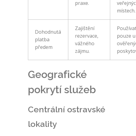
praxe.
veřejný
místech.
Zajištění
Používa
Dohodnutá
rezervace,
pouze u
platba
vážného
ověřený
předem
zájmu.
poskytov
Geografické
pokrytí služeb
Centrální ostravské
lokality