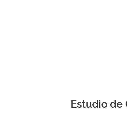
Estudio de