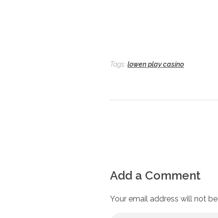
Tags:
lowen play casino
Add a Comment
Your email address will not be