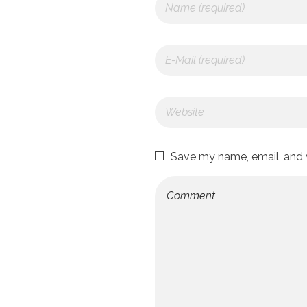
Save my name, email, and w