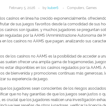
February 5, 2026
by
kuber6
Computers, Games
 los casinos en línea ha crecido exponencialmente, ofreciend
frutar de sus juegos favoritos desde la comodidad de sus h
s casinos son iguales, y muchos jugadores se preguntan sobre
án reguladas por la AAMS (Amministrazione Autonoma dei Mono
a en los casinos no AAMS que pagan, analizando sus caracterí
ivos de los casinos no AAMS es la posibilidad de acceder a u
mas suelen ofrecer una amplia gama de tragamonedas, juego
no estar disponibles en los casinos regulados por la AAMS.
s de bienvenida y promociones continuas más generosas, l
ar su experiencia de juego.
que los jugadores sean conscientes de los riesgos asociado
nificar que no hay garantías de que los juegos sean justos o 
 es crucial que los jugadores realicen una investigación exhau
 incluye leer reseñas de otros jugadores, verificar la licencia