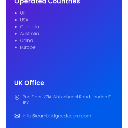
Operated Countries
UK
USA
Canada
Australia
China
Europe
UK Office
2nd Floor, 271A Whitechapel Road, London E1
1BY
info@cambridgeeducare.com