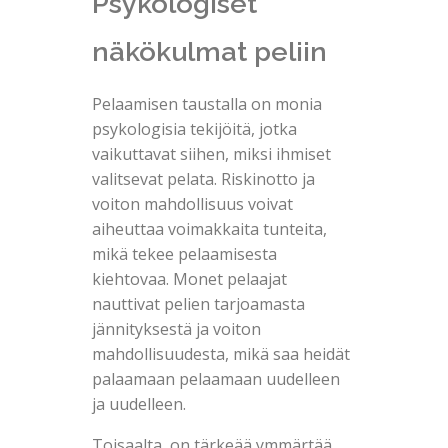
Psykologiset
näkökulmat peliin
Pelaamisen taustalla on monia
psykologisia tekijöitä, jotka
vaikuttavat siihen, miksi ihmiset
valitsevat pelata. Riskinotto ja
voiton mahdollisuus voivat
aiheuttaa voimakkaita tunteita,
mikä tekee pelaamisesta
kiehtovaa. Monet pelaajat
nauttivat pelien tarjoamasta
jännityksestä ja voiton
mahdollisuudesta, mikä saa heidät
palaamaan pelaamaan uudelleen
ja uudelleen.
Toisaalta, on tärkeää ymmärtää