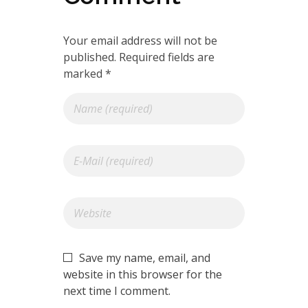
Your email address will not be
published. Required fields are
marked *
Save my name, email, and
website in this browser for the
next time I comment.