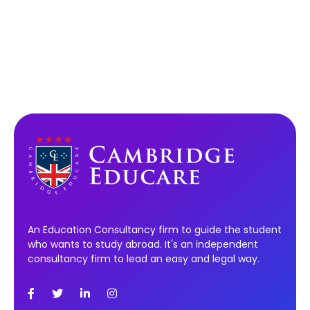
An Education Consultancy firm to guide the student
who wants to study abroad. It's an independent
consultancy firm to lead an easy and legal way.