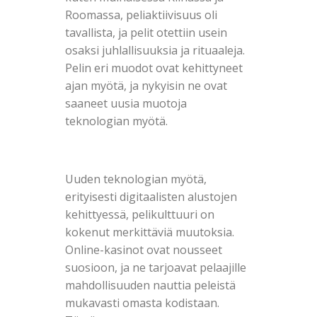
Roomassa, peliaktiivisuus oli
tavallista, ja pelit otettiin usein
osaksi juhlallisuuksia ja rituaaleja.
Pelin eri muodot ovat kehittyneet
ajan myötä, ja nykyisin ne ovat
saaneet uusia muotoja
teknologian myötä.
Uuden teknologian myötä,
erityisesti digitaalisten alustojen
kehittyessä, pelikulttuuri on
kokenut merkittäviä muutoksia.
Online-kasinot ovat nousseet
suosioon, ja ne tarjoavat pelaajille
mahdollisuuden nauttia peleistä
mukavasti omasta kodistaan.