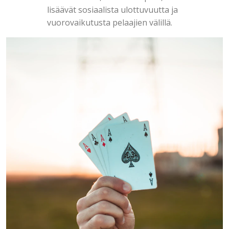
lisäävät sosiaalista ulottuvuutta ja
vuorovaikutusta pelaajien välillä.