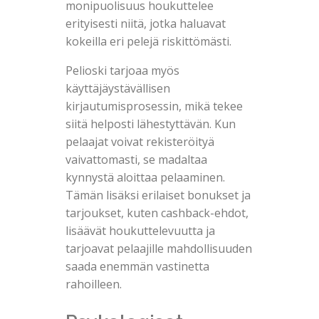
monipuolisuus houkuttelee
erityisesti niitä, jotka haluavat
kokeilla eri pelejä riskittömästi.
Pelioski tarjoaa myös
käyttäjäystävällisen
kirjautumisprosessin, mikä tekee
siitä helposti lähestyttävän. Kun
pelaajat voivat rekisteröityä
vaivattomasti, se madaltaa
kynnystä aloittaa pelaaminen.
Tämän lisäksi erilaiset bonukset ja
tarjoukset, kuten cashback-ehdot,
lisäävät houkuttelevuutta ja
tarjoavat pelaajille mahdollisuuden
saada enemmän vastinetta
rahoilleen.