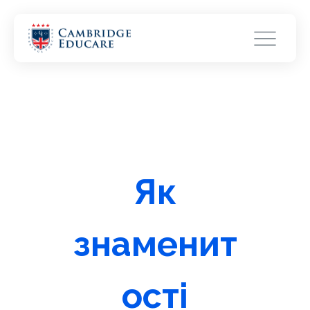
Як
знаменит
ості