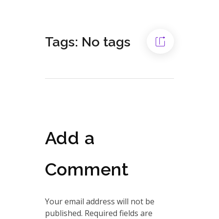
Tags: No tags
Add a
Comment
Your email address will not be
published. Required fields are