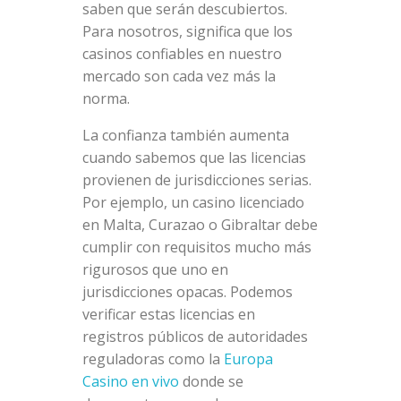
saben que serán descubiertos.
Para nosotros, significa que los
casinos confiables en nuestro
mercado son cada vez más la
norma.
La confianza también aumenta
cuando sabemos que las licencias
provienen de jurisdicciones serias.
Por ejemplo, un casino licenciado
en Malta, Curazao o Gibraltar debe
cumplir con requisitos mucho más
rigurosos que uno en
jurisdicciones opacas. Podemos
verificar estas licencias en
registros públicos de autoridades
reguladoras como la
Europa
Casino en vivo
donde se