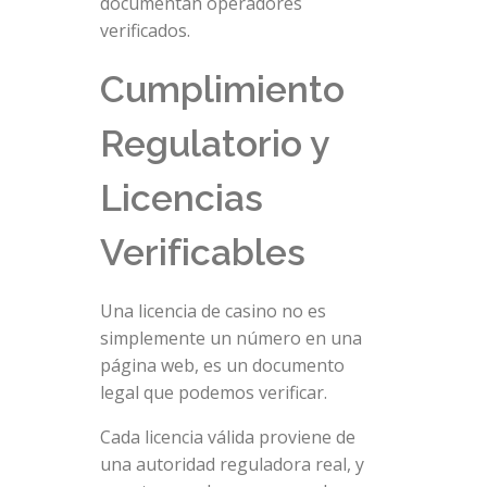
documentan operadores
verificados.
Cumplimiento
Regulatorio y
Licencias
Verificables
Una licencia de casino no es
simplemente un número en una
página web, es un documento
legal que podemos verificar.
Cada licencia válida proviene de
una autoridad reguladora real, y