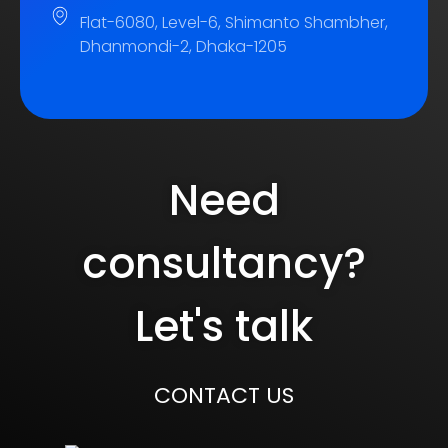
Flat-6080, Level-6, Shimanto Shambher,
Dhanmondi-2, Dhaka-1205
Need
consultancy?
Let's talk
CONTACT US