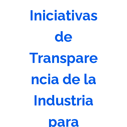
Iniciativas
de
Transpare
ncia de la
Industria
para