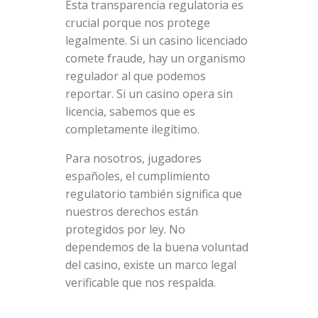
Esta transparencia regulatoria es
crucial porque nos protege
legalmente. Si un casino licenciado
comete fraude, hay un organismo
regulador al que podemos
reportar. Si un casino opera sin
licencia, sabemos que es
completamente ilegítimo.
Para nosotros, jugadores
españoles, el cumplimiento
regulatorio también significa que
nuestros derechos están
protegidos por ley. No
dependemos de la buena voluntad
del casino, existe un marco legal
verificable que nos respalda.