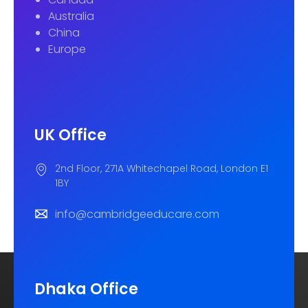
Australia
China
Europe
UK Office
2nd Floor, 271A Whitechapel Road, London E1
1BY
info@cambridgeeducare.com
Dhaka Office