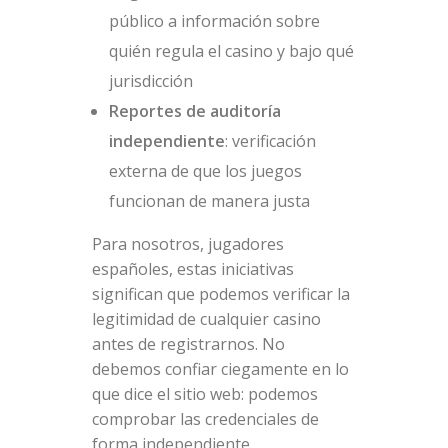
público a información sobre
quién regula el casino y bajo qué
jurisdicción
Reportes de auditoría
independiente
: verificación
externa de que los juegos
funcionan de manera justa
Para nosotros, jugadores
españoles, estas iniciativas
significan que podemos verificar la
legitimidad de cualquier casino
antes de registrarnos. No
debemos confiar ciegamente en lo
que dice el sitio web: podemos
comprobar las credenciales de
forma independiente.