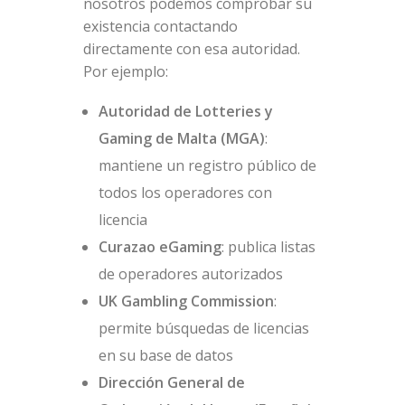
nosotros podemos comprobar su
existencia contactando
directamente con esa autoridad.
Por ejemplo:
Autoridad de Lotteries y
Gaming de Malta (MGA)
:
mantiene un registro público de
todos los operadores con
licencia
Curazao eGaming
: publica listas
de operadores autorizados
UK Gambling Commission
:
permite búsquedas de licencias
en su base de datos
Dirección General de