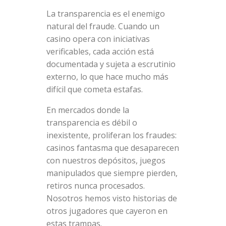
La transparencia es el enemigo
natural del fraude. Cuando un
casino opera con iniciativas
verificables, cada acción está
documentada y sujeta a escrutinio
externo, lo que hace mucho más
difícil que cometa estafas.
En mercados donde la
transparencia es débil o
inexistente, proliferan los fraudes:
casinos fantasma que desaparecen
con nuestros depósitos, juegos
manipulados que siempre pierden,
retiros nunca procesados.
Nosotros hemos visto historias de
otros jugadores que cayeron en
estas trampas.