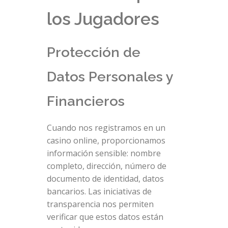
los Jugadores
Protección de
Datos Personales y
Financieros
Cuando nos registramos en un
casino online, proporcionamos
información sensible: nombre
completo, dirección, número de
documento de identidad, datos
bancarios. Las iniciativas de
transparencia nos permiten
verificar que estos datos están