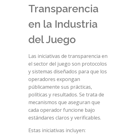
Transparencia
en la Industria
del Juego
Las iniciativas de transparencia en
el sector del juego son protocolos
y sistemas diseñados para que los
operadores expongan
públicamente sus prácticas,
políticas y resultados. Se trata de
mecanismos que aseguran que
cada operador funcione bajo
estándares claros y verificables.
Estas iniciativas incluyen: