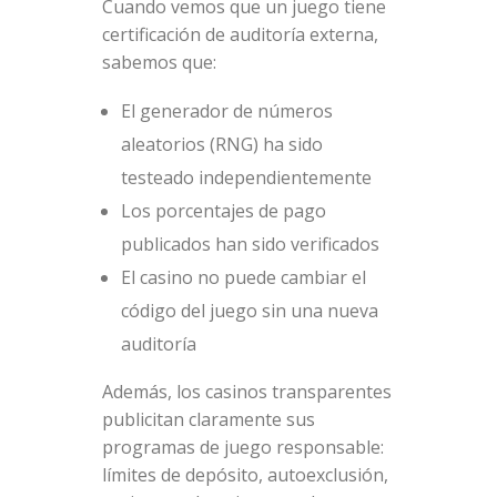
Cuando vemos que un juego tiene
certificación de auditoría externa,
sabemos que:
El generador de números
aleatorios (RNG) ha sido
testeado independientemente
Los porcentajes de pago
publicados han sido verificados
El casino no puede cambiar el
código del juego sin una nueva
auditoría
Además, los casinos transparentes
publicitan claramente sus
programas de juego responsable:
límites de depósito, autoexclusión,