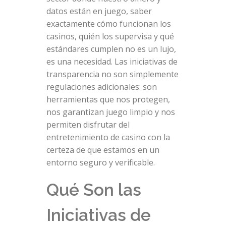
datos están en juego, saber
exactamente cómo funcionan los
casinos, quién los supervisa y qué
estándares cumplen no es un lujo,
es una necesidad. Las iniciativas de
transparencia no son simplemente
regulaciones adicionales: son
herramientas que nos protegen,
nos garantizan juego limpio y nos
permiten disfrutar del
entretenimiento de casino con la
certeza de que estamos en un
entorno seguro y verificable.
Qué Son las
Iniciativas de