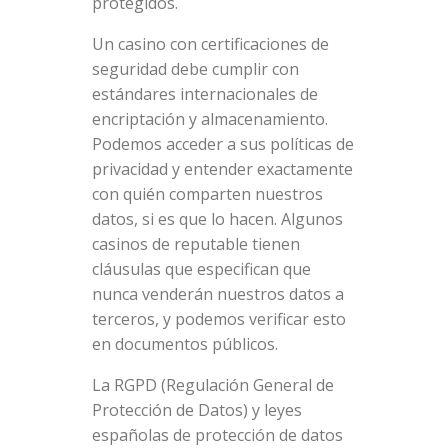
protegidos.
Un casino con certificaciones de
seguridad debe cumplir con
estándares internacionales de
encriptación y almacenamiento.
Podemos acceder a sus políticas de
privacidad y entender exactamente
con quién comparten nuestros
datos, si es que lo hacen. Algunos
casinos de reputable tienen
cláusulas que especifican que
nunca venderán nuestros datos a
terceros, y podemos verificar esto
en documentos públicos.
La RGPD (Regulación General de
Protección de Datos) y leyes
españolas de protección de datos