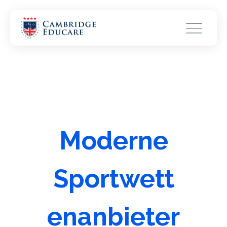
Moderne
Sportwett
enanbieter