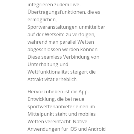
integrieren zudem Live-
Übertragungsfunktionen, die es
ermöglichen,
Sportveranstaltungen unmittelbar
auf der Wetseite zu verfolgen,
während man parallel Wetten
abgeschlossen werden können.
Diese seamless Verbindung von
Unterhaltung und
Wettfunktionalität steigert die
Attraktivität erheblich.
Hervorzuheben ist die App-
Entwicklung, die bei neue
sportwettenanbieter einen im
Mittelpunkt steht und mobiles
Wetten vereinfacht. Native
Anwendungen für iOS und Android