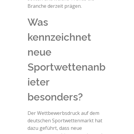
Branche derzeit prägen.
Was
kennzeichnet
neue
Sportwettenanb
ieter
besonders?
Der Wettbewerbsdruck auf dem
deutschen Sportwettenmarkt hat
dazu geführt, dass neue