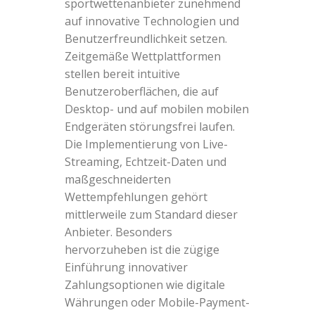
sportwettenanbieter zunehmend
auf innovative Technologien und
Benutzerfreundlichkeit setzen.
Zeitgemäße Wettplattformen
stellen bereit intuitive
Benutzeroberflächen, die auf
Desktop- und auf mobilen mobilen
Endgeräten störungsfrei laufen.
Die Implementierung von Live-
Streaming, Echtzeit-Daten und
maßgeschneiderten
Wettempfehlungen gehört
mittlerweile zum Standard dieser
Anbieter. Besonders
hervorzuheben ist die zügige
Einführung innovativer
Zahlungsoptionen wie digitale
Währungen oder Mobile-Payment-