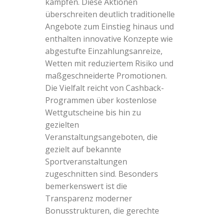
kämpfen. Diese Aktionen
überschreiten deutlich traditionelle
Angebote zum Einstieg hinaus und
enthalten innovative Konzepte wie
abgestufte Einzahlungsanreize,
Wetten mit reduziertem Risiko und
maßgeschneiderte Promotionen.
Die Vielfalt reicht von Cashback-
Programmen über kostenlose
Wettgutscheine bis hin zu
gezielten
Veranstaltungsangeboten, die
gezielt auf bekannte
Sportveranstaltungen
zugeschnitten sind. Besonders
bemerkenswert ist die
Transparenz moderner
Bonusstrukturen, die gerechte