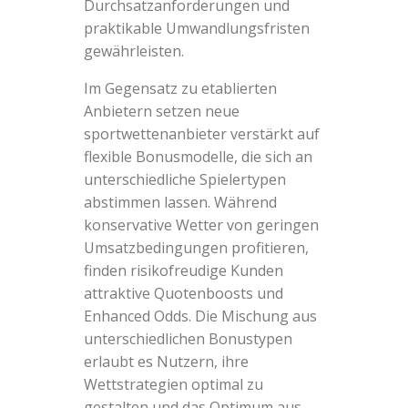
Durchsatzanforderungen und
praktikable Umwandlungsfristen
gewährleisten.
Im Gegensatz zu etablierten
Anbietern setzen neue
sportwettenanbieter verstärkt auf
flexible Bonusmodelle, die sich an
unterschiedliche Spielertypen
abstimmen lassen. Während
konservative Wetter von geringen
Umsatzbedingungen profitieren,
finden risikofreudige Kunden
attraktive Quotenboosts und
Enhanced Odds. Die Mischung aus
unterschiedlichen Bonustypen
erlaubt es Nutzern, ihre
Wettstrategien optimal zu
gestalten und das Optimum aus