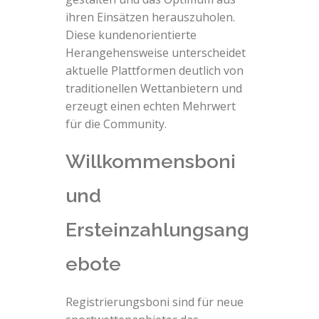
ihren Einsätzen herauszuholen.
Diese kundenorientierte
Herangehensweise unterscheidet
aktuelle Plattformen deutlich von
traditionellen Wettanbietern und
erzeugt einen echten Mehrwert
für die Community.
Willkommensboni
und
Ersteinzahlungsang
ebote
Registrierungsboni sind für neue