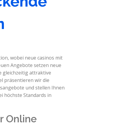
ckende
n
ion, wobei neue casinos mit
euen Angebote setzen neue
gleichzeitig attraktive
l präsentieren wir die
usangebote und stellen Ihnen
ei höchste Standards in
r Online