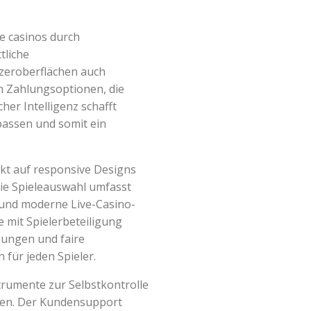
ue casinos durch
tliche
tzeroberflächen auch
n Zahlungsoptionen, die
er Intelligenz schafft
passen und somit ein
rkt auf responsive Designs
ie Spieleauswahl umfasst
e und moderne Live-Casino-
 mit Spielerbeteiligung
gungen und faire
für jeden Spieler.
rumente zur Selbstkontrolle
onen. Der Kundensupport