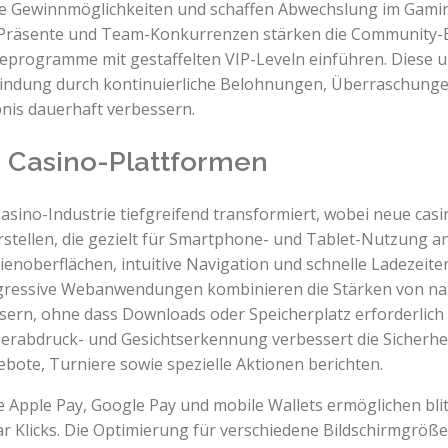
re Gewinnmöglichkeiten und schaffen Abwechslung im Gamin
, Präsente und Team-Konkurrenzen stärken die Community-
ueprogramme mit gestaffelten VIP-Leveln einführen. Diese
rbindung durch kontinuierliche Belohnungen, Überraschunge
bnis dauerhaft verbessern.
e Casino-Plattformen
Casino-Industrie tiefgreifend transformiert, wobei neue cas
stellen, die gezielt für Smartphone- und Tablet-Nutzung a
enoberflächen, intuitive Navigation und schnelle Ladezeite
ogressive Webanwendungen kombinieren die Stärken von nat
rn, ohne dass Downloads oder Speicherplatz erforderlich 
gerabdruck- und Gesichtserkennung verbessert die Sicherhe
ote, Turniere sowie spezielle Aktionen berichten.
Apple Pay, Google Pay und mobile Wallets ermöglichen blit
r Klicks. Die Optimierung für verschiedene Bildschirmgröß