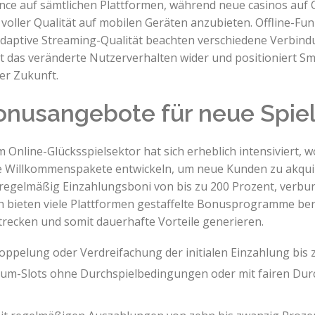
ance auf sämtlichen Plattformen, während neue casinos auf
 voller Qualität auf mobilen Geräten anzubieten. Offline-Fun
aptive Streaming-Qualität beachten verschiedene Verbindu
elt das veränderte Nutzerverhalten wider und positioniert S
er Zukunft.
onusangebote für neue Spie
 Online-Glücksspielsektor hat sich erheblich intensiviert, 
Willkommenspakete entwickeln, um neue Kunden zu akquir
egelmäßig Einzahlungsboni von bis zu 200 Prozent, verbund
ich bieten viele Plattformen gestaffelte Bonusprogramme bere
recken und somit dauerhafte Vorteile generieren.
ppelung oder Verdreifachung der initialen Einzahlung bis
ium-Slots ohne Durchspielbedingungen oder mit fairen Du