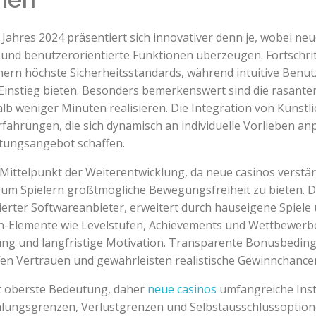
 Jahres 2024 präsentiert sich innovativer denn je, wobei ne
n und benutzerorientierte Funktionen überzeugen. Fortschrit
ern höchste Sicherheitsstandards, während intuitive Benu
instieg bieten. Besonders bemerkenswert sind die rasante
 weniger Minuten realisieren. Die Integration von Künstlich
hrungen, die sich dynamisch an individuelle Vorlieben an
tungsangebot schaffen.
Mittelpunkt der Weiterentwicklung, da neue casinos verstä
 um Spielern größtmögliche Bewegungsfreiheit zu bieten. D
ierter Softwareanbieter, erweitert durch hauseigene Spiel
on-Elemente wie Levelstufen, Achievements und Wettbewerbe
ung und langfristige Motivation. Transparente Bonusbedin
 Vertrauen und gewährleisten realistische Gewinnchancen 
t oberste Bedeutung, daher
neue casinos
umfangreiche Inst
zahlungsgrenzen, Verlustgrenzen und Selbstausschlussopti